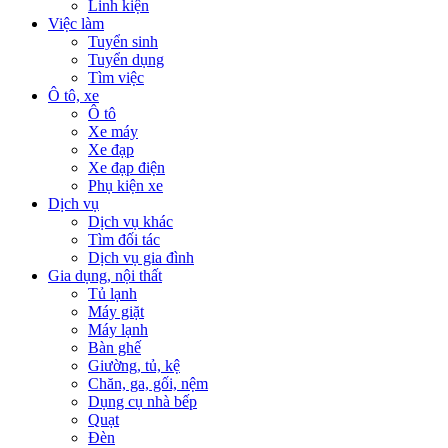
Linh kiện
Việc làm
Tuyển sinh
Tuyển dụng
Tìm việc
Ô tô, xe
Ô tô
Xe máy
Xe đạp
Xe đạp điện
Phụ kiện xe
Dịch vụ
Dịch vụ khác
Tìm đối tác
Dịch vụ gia đình
Gia dụng, nội thất
Tủ lạnh
Máy giặt
Máy lạnh
Bàn ghế
Giường, tủ, kệ
Chăn, ga, gối, nệm
Dụng cụ nhà bếp
Quạt
Đèn