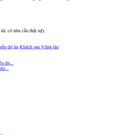
tác có nhu cầu thật sự).
 nền dự án
Khách sạn Vũng tàu
hị...