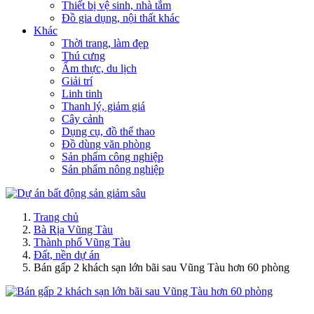
Thiết bị vệ sinh, nhà tắm
Đồ gia dụng, nội thất khác
Khác
Thời trang, làm đẹp
Thú cưng
Ẩm thực, du lịch
Giải trí
Linh tinh
Thanh lý, giảm giá
Cây cảnh
Dụng cụ, đồ thể thao
Đồ dùng văn phòng
Sản phẩm công nghiệp
Sản phẩm nông nghiệp
Trang chủ
Bà Rịa Vũng Tàu
Thành phố Vũng Tàu
Đất, nền dự án
Bán gấp 2 khách sạn lớn bãi sau Vũng Tàu hơn 60 phòng