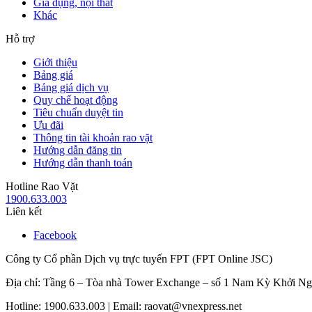
Gia dụng, nội thất
Khác
Hỗ trợ
Giới thiệu
Bảng giá
Bảng giá dịch vụ
Quy chế hoạt động
Tiêu chuẩn duyệt tin
Ưu đãi
Thông tin tài khoản rao vặt
Hướng dẫn đăng tin
Hướng dẫn thanh toán
Hotline Rao Vặt
1900.633.003
Liên kết
Facebook
Công ty Cổ phần Dịch vụ trực tuyến FPT (FPT Online JSC)
Địa chỉ: Tầng 6 – Tòa nhà Tower Exchange – số 1 Nam Kỳ Khởi N
Hotline: 1900.633.003 | Email: raovat@vnexpress.net