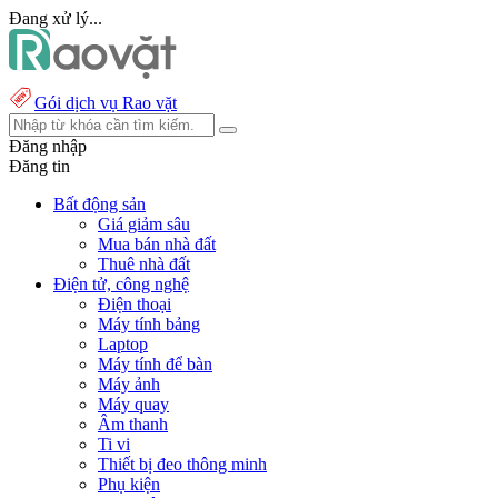
Đang xử lý...
Gói dịch vụ Rao vặt
Đăng nhập
Đăng tin
Bất động sản
Giá giảm sâu
Mua bán nhà đất
Thuê nhà đất
Điện tử, công nghệ
Điện thoại
Máy tính bảng
Laptop
Máy tính để bàn
Máy ảnh
Máy quay
Âm thanh
Ti vi
Thiết bị đeo thông minh
Phụ kiện