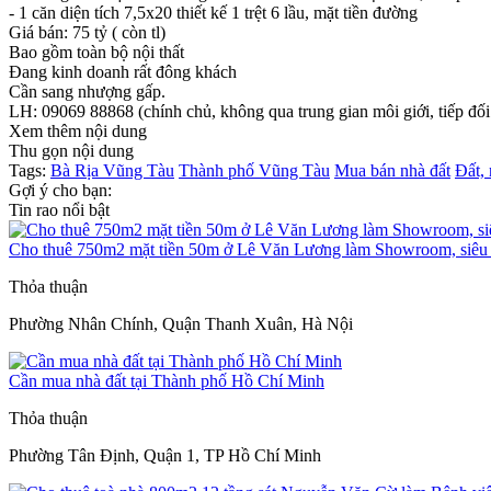
- 1 căn diện tích 7,5x20 thiết kế 1 trệt 6 lầu, mặt tiền đường
Giá bán: 75 tỷ ( còn tl)
Bao gồm toàn bộ nội thất
Đang kinh doanh rất đông khách
Cần sang nhượng gấp.
LH: 09069 88868 (chính chủ, không qua trung gian môi giới, tiếp đối 
Xem thêm nội dung
Thu gọn nội dung
Tags:
Bà Rịa Vũng Tàu
Thành phố Vũng Tàu
Mua bán nhà đất
Đất,
Gợi ý cho bạn:
Tin rao nổi bật
Cho thuê 750m2 mặt tiền 50m ở Lê Văn Lương làm Showroom, siêu t
Thỏa thuận
Phường Nhân Chính, Quận Thanh Xuân, Hà Nội
Cần mua nhà đất tại Thành phố Hồ Chí Minh
Thỏa thuận
Phường Tân Định, Quận 1, TP Hồ Chí Minh