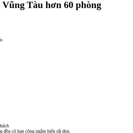
au Vũng Tàu hơn 60 phòng
àu
khách
òng đều có ban công ngắm biển rất đẹp.