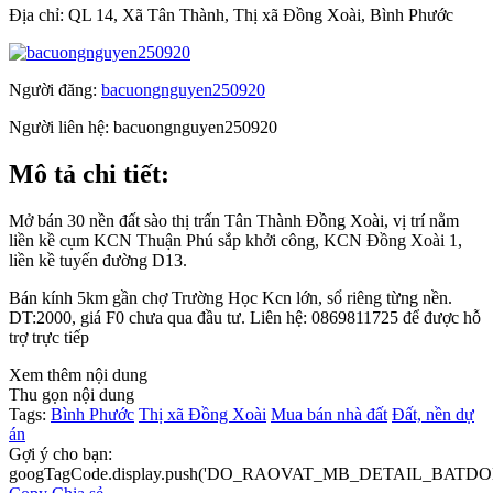
Địa chỉ:
QL 14, Xã Tân Thành, Thị xã Đồng Xoài, Bình Phước
Người đăng:
bacuongnguyen250920
Người liên hệ:
bacuongnguyen250920
Mô tả chi tiết:
Mở bán 30 nền đất sào thị trấn Tân Thành Đồng Xoài, vị trí nằm
liền kề cụm KCN Thuận Phú sắp khởi công, KCN Đồng Xoài 1,
liền kề tuyến đường D13.
Bán kính 5km gần chợ Trường Học Kcn lớn, sổ riêng từng nền.
DT:2000, giá F0 chưa qua đầu tư. Liên hệ: 0869811725 để được hỗ
trợ trực tiếp
Xem thêm nội dung
Thu gọn nội dung
Tags:
Bình Phước
Thị xã Đồng Xoài
Mua bán nhà đất
Đất, nền dự
án
Gợi ý cho bạn:
googTagCode.display.push('DO_RAOVAT_MB_DETAIL_BATDO