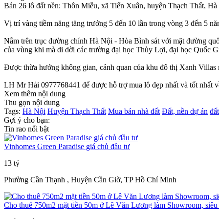
Bán 26 lô đất nền: Thôn Miễu, xã Tiến Xuân, huyện Thạch Thất, H
Vị trí vàng tiềm năng tăng trưởng 5 đến 10 lần trong vòng 3 đến 5 n
Nằm trên trục đường chính Hà Nội - Hòa Bình sát với mặt đường quốc 
của vùng khi mà di dời các trường đại học Thủy Lợi, đại học Quốc G
Được thừa hưởng không gian, cảnh quan của khu đô thị Xanh Villas nằ
LH Mr Hải 0977768441 để được hỗ trợ mua lô đẹp nhất và tốt nhất về g
Xem thêm nội dung
Thu gọn nội dung
Tags:
Hà Nội
Huyện Thạch Thất
Mua bán nhà đất
Đất, nền dự án
đất
Gợi ý cho bạn:
Tin rao nổi bật
Vinhomes Green Paradise giá chủ đầu tư
13 tỷ
Phường Cần Thạnh , Huyện Cần Giờ, TP Hồ Chí Minh
Cho thuê 750m2 mặt tiền 50m ở Lê Văn Lương làm Showroom, siêu t