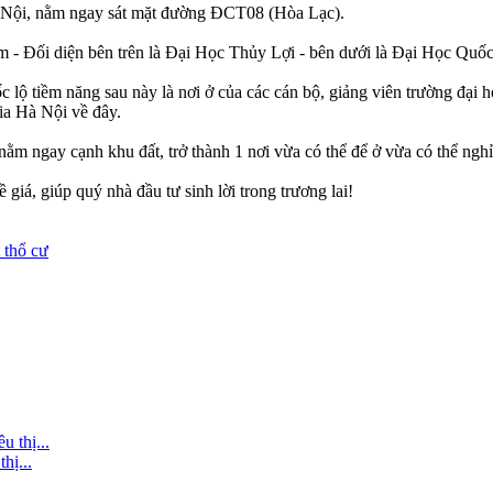
à Nội, nằm ngay sát mặt đường ĐCT08 (Hòa Lạc).
ăm - Đối diện bên trên là Đại Học Thủy Lợi - bên dưới là Đại Học Quố
lộ tiềm năng sau này là nơi ở của các cán bộ, giảng viên trường đại 
ia Hà Nội về đây.
m ngay cạnh khu đất, trở thành 1 nơi vừa có thể để ở vừa có thể nghỉ
iá, giúp quý nhà đầu tư sinh lời trong trương lai!
 thổ cư
hị...