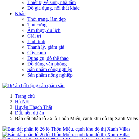
Thiết bị vệ sinh, nhà tắm
Đồ gia dụng, nội thất khác
Khác
Thời trang, làm đẹp
Thú cưng
Ẩm thực, du lịch
Giải trí
Linh tinh
Thanh lý, giảm giá
Cây cảnh
Dụng cụ, đồ thể thao
Đồ dùng văn phòng
Sản phẩm công nghiệp
Sản phẩm nông nghiệp
Trang chủ
Hà Nội
Huyện Thạch Thất
Đất, nền dự án
Bán đất phân lô 26 lô Thôn Miễu, cạnh khu đô thị Xanh Villas