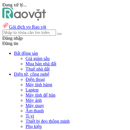
Đang xử lý...
Gói dịch vụ Rao vặt
Đăng nhập
Đăng tin
Bất động sản
Giá giảm sâu
Mua bán nhà đất
Thuê nhà đất
Điện tử, công nghệ
Điện thoại
Máy tính bảng
Laptop
Máy tính để bàn
Máy ảnh
Máy quay
Âm thanh
Ti vi
Thiết bị đeo thông minh
Phụ kiện