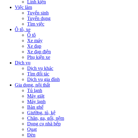
Linh kiện
Việc làm
Tuyển sinh
Tuyển dụng
Tìm việc
Ô tô, xe
Ô tô
Xe máy
Xe đạp
Xe đạp điện
Phụ kiện xe
Dịch vụ
Dịch vụ khác
Tìm đối tác
Dịch vụ gia đình
Gia dụng, nội thất
Tủ lạnh
Máy giặt
Máy lạnh
Bàn ghế
Giường, tủ, kệ
Chăn, ga, gối, nệm
Dụng cụ nhà bếp
Quạt
Đèn