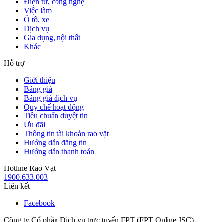
Điện tử, công nghệ
Việc làm
Ô tô, xe
Dịch vụ
Gia dụng, nội thất
Khác
Hỗ trợ
Giới thiệu
Bảng giá
Bảng giá dịch vụ
Quy chế hoạt động
Tiêu chuẩn duyệt tin
Ưu đãi
Thông tin tài khoản rao vặt
Hướng dẫn đăng tin
Hướng dẫn thanh toán
Hotline Rao Vặt
1900.633.003
Liên kết
Facebook
Công ty Cổ phần Dịch vụ trực tuyến FPT (FPT Online JSC)