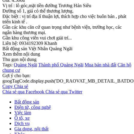
Giá: 4.500tr
Vị trí : lô góc,mặt tiền đường Trương Hán Siêu
Đường số 1, giá có thể thương lượng.
Đặc biệt : vị trí địa lí thuận lợi, thích hợp cho việc buôn bán , phát
triển kinh tế .
Gần các khu căn cứ quan trọng như bệnh viện, trường học, các
ngân hàng thương mại.
Gần khu công viên vui chơi giải trí...
Liên hệ: 0934192309 Khanh
Bất động sản Việt Nhân Quảng Ngãi
Xem thêm nội dung
Thu gọn nội dung
Tags:
Quảng Ngãi
Thành phố Quảng Ngãi
Mua bán nhà đất
Căn hộ
chung cư
Gợi ý cho bạn:
googTagCode.display.push('DO_RAOVAT_MB_DETAIL_BATDO
Copy
Chia sẻ
Chia sẻ qua Facebook
Chia sẻ qua Twitter
Bất động sản
Điện tử, công nghệ
Việc làm
Ô tô, xe
Dịch vụ
Gia dụng, nội thất