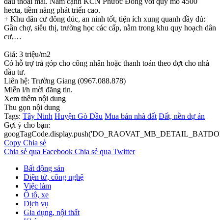
đầu thoải mái. Nằm cạnh KCN Phước Đông với quy mô 4500
hecta, tiềm năng phát triển cao.
+ Khu dân cư đông đúc, an ninh tốt, tiện ích xung quanh đầy đủ:
Gần chợ, siêu thị, trường học các cấp, nằm trong khu quy hoạch dân
cư,…
Giá: 3 triệu/m2
Có hỗ trợ trả góp cho công nhân hoặc thanh toán theo đợt cho nhà
đầu tư.
Liên hệ: Trường Giang (0967.088.878)
Miễn l/h mời đăng tin.
Xem thêm nội dung
Thu gọn nội dung
Tags:
Tây Ninh
Huyện Gò Dầu
Mua bán nhà đất
Đất, nền dự án
Gợi ý cho bạn:
googTagCode.display.push('DO_RAOVAT_MB_DETAIL_BATDO
Copy
Chia sẻ
Chia sẻ qua Facebook
Chia sẻ qua Twitter
Bất động sản
Điện tử, công nghệ
Việc làm
Ô tô, xe
Dịch vụ
Gia dụng, nội thất