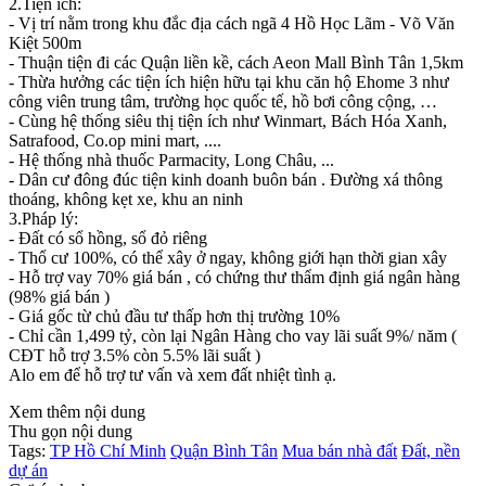
2.Tiện ích:
- Vị trí nằm trong khu đắc địa cách ngã 4 Hồ Học Lãm - Võ Văn
Kiệt 500m
- Thuận tiện đi các Quận liền kề, cách Aeon Mall Bình Tân 1,5km
- Thừa hưởng các tiện ích hiện hữu tại khu căn hộ Ehome 3 như
công viên trung tâm, trường học quốc tế, hồ bơi công cộng, …
- Cùng hệ thống siêu thị tiện ích như Winmart, Bách Hóa Xanh,
Satrafood, Co.op mini mart, ....
- Hệ thống nhà thuốc Parmacity, Long Châu, ...
- Dân cư đông đúc tiện kinh doanh buôn bán . Đường xá thông
thoáng, không kẹt xe, khu an ninh
3.Pháp lý:
- Đất có sổ hồng, sổ đỏ riêng
- Thổ cư 100%, có thể xây ở ngay, không giới hạn thời gian xây
- Hỗ trợ vay 70% giá bán , có chứng thư thẩm định giá ngân hàng
(98% giá bán )
- Giá gốc từ chủ đầu tư thấp hơn thị trường 10%
- Chỉ cần 1,499 tỷ, còn lại Ngân Hàng cho vay lãi suất 9%/ năm (
CĐT hỗ trợ 3.5% còn 5.5% lãi suất )
Alo em để hỗ trợ tư vấn và xem đất nhiệt tình ạ.
Xem thêm nội dung
Thu gọn nội dung
Tags:
TP Hồ Chí Minh
Quận Bình Tân
Mua bán nhà đất
Đất, nền
dự án