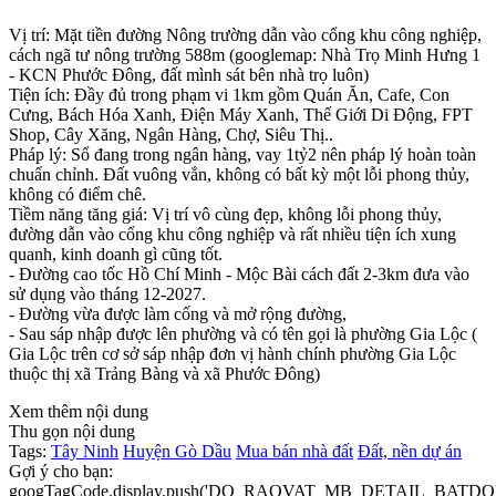
Vị trí: Mặt tiền đường Nông trường dẫn vào cổng khu công nghiệp,
cách ngã tư nông trường 588m (googlemap: Nhà Trọ Minh Hưng 1
- KCN Phước Đông, đất mình sát bên nhà trọ luôn)
Tiện ích: Đầy đủ trong phạm vi 1km gồm Quán Ăn, Cafe, Con
Cưng, Bách Hóa Xanh, Điện Máy Xanh, Thế Giới Di Động, FPT
Shop, Cây Xăng, Ngân Hàng, Chợ, Siêu Thị..
Pháp lý: Sổ đang trong ngân hàng, vay 1tỷ2 nên pháp lý hoàn toàn
chuẩn chỉnh. Đất vuông vắn, không có bất kỳ một lỗi phong thủy,
không có điểm chê.
Tiềm năng tăng giá: Vị trí vô cùng đẹp, không lỗi phong thủy,
đường dẫn vào cổng khu công nghiệp và rất nhiều tiện ích xung
quanh, kinh doanh gì cũng tốt.
- Đường cao tốc Hồ Chí Minh - Mộc Bài cách đất 2-3km đưa vào
sử dụng vào tháng 12-2027.
- Đường vừa được làm cống và mở rộng đường,
- Sau sáp nhập được lên phường và có tên gọi là phường Gia Lộc (
Gia Lộc trên cơ sở sáp nhập đơn vị hành chính phường Gia Lộc
thuộc thị xã Trảng Bàng và xã Phước Đông)
Xem thêm nội dung
Thu gọn nội dung
Tags:
Tây Ninh
Huyện Gò Dầu
Mua bán nhà đất
Đất, nền dự án
Gợi ý cho bạn:
googTagCode.display.push('DO_RAOVAT_MB_DETAIL_BATDO