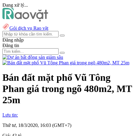
Đang xử lý...
Gói dịch vụ Rao vặt
Đăng nhập
Đăng tin
Bán đất mặt phố Vũ Tông
Phan giá trong ngõ 480m2, MT
25m
Lưu tin:
Thứ tư, 18/3/2020, 16:03 (GMT+7)
Giá:
42 tỷ