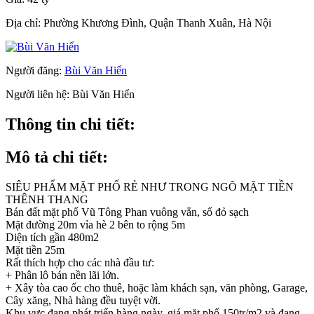
Địa chỉ:
Phường Khương Đình, Quận Thanh Xuân, Hà Nội
Người đăng:
Bùi Văn Hiển
Người liên hệ:
Bùi Văn Hiển
Thông tin chi tiết:
Mô tả chi tiết:
SIÊU PHẨM MẶT PHỐ RẺ NHƯ TRONG NGÕ MẶT TIỀN
THÊNH THANG
Bán đất mặt phố Vũ Tông Phan vuông vắn, sổ đỏ sạch
Mặt đường 20m vỉa hè 2 bên to rộng 5m
Diện tích gần 480m2
Mặt tiền 25m
Rất thích hợp cho các nhà đầu tư:
+ Phân lô bán nền lãi lớn.
+ Xây tòa cao ốc cho thuê, hoặc làm khách sạn, văn phòng, Garage,
Cây xăng, Nhà hàng đều tuyệt vời.
Khu vực đang phát triển hàng ngày, giá mặt phố 150tr/m2 và đang