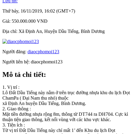
Lưu tin:
Thứ bảy, 16/11/2019, 16:02 (GMT+7)
Giá:
550.000.000 VNĐ
Địa chỉ:
Xã Định An, Huyện Dầu Tiếng, Bình Dương
Người đăng:
diaocphomoi123
Người liên hệ:
diaocphomoi123
Mô tả chi tiết:
1. Vị trí :
Lô Đất Dầu Tiếng này nằm ở trên trục đường nhựa khu du lịch Đọt
ChamPa ( Đại Nam thu nhỏ) thuộc
xã Định An huyện Dầu Tiếng, Bình Dương.
2. Giao thông :
Mặt tiền đường nhựa rộng 8m, thông từ DT744 ra DH704. Cực kì
thuận tiện giao thông, kết nối vùng với các khu vực khác.
3. Tiện ích :
Từ vị trí Đất Dầu Tiếng này chỉ mất 1’ đến Khu du lịch Đọt