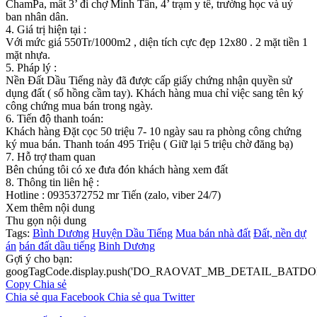
ChamPa, mất 3’ đi chợ Minh Tân, 4’ trạm y tế, trường học và uỷ
ban nhân dân.
4. Giá trị hiện tại :
Với mức giá 550Tr/1000m2 , diện tích cực đẹp 12x80 . 2 mặt tiền 1
mặt nhựa.
5. Pháp lý :
Nền Đất Dầu Tiếng này đã được cấp giấy chứng nhận quyền sử
dụng đất ( sổ hồng cầm tay). Khách hàng mua chỉ việc sang tên ký
công chứng mua bán trong ngày.
6. Tiến độ thanh toán:
Khách hàng Đặt cọc 50 triệu 7- 10 ngày sau ra phòng công chứng
ký mua bán. Thanh toán 495 Triệu ( Giữ lại 5 triệu chờ đăng bạ)
7. Hỗ trợ tham quan
Bên chúng tôi có xe đưa đón khách hàng xem đất
8. Thông tin liên hệ :
Hotline : 0935372752 mr Tiến (zalo, viber 24/7)
Xem thêm nội dung
Thu gọn nội dung
Tags:
Bình Dương
Huyện Dầu Tiếng
Mua bán nhà đất
Đất, nền dự
án
bán đất dầu tiếng
Binh Dương
Gợi ý cho bạn:
googTagCode.display.push('DO_RAOVAT_MB_DETAIL_BATDO
Copy
Chia sẻ
Chia sẻ qua Facebook
Chia sẻ qua Twitter