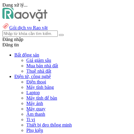
Đang xử lý...
Gói dịch vụ Rao vặt
Đăng nhập
Đăng tin
Bất động sản
Giá giảm sâu
Mua bán nhà đất
Thuê nhà đất
Điện tử, công nghệ
Điện thoại
Máy tính bảng
Laptop
Máy tính để bàn
Máy ảnh
Máy quay
Âm thanh
Ti vi
Thiết bị đeo thông minh
Phụ kiện