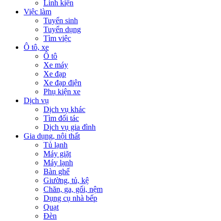
Linh kiện
Việc làm
Tuyển sinh
Tuyển dụng
Tìm việc
Ô tô, xe
Ô tô
Xe máy
Xe đạp
Xe đạp điện
Phụ kiện xe
Dịch vụ
Dịch vụ khác
Tìm đối tác
Dịch vụ gia đình
Gia dụng, nội thất
Tủ lạnh
Máy giặt
Máy lạnh
Bàn ghế
Giường, tủ, kệ
Chăn, ga, gối, nệm
Dụng cụ nhà bếp
Quạt
Đèn