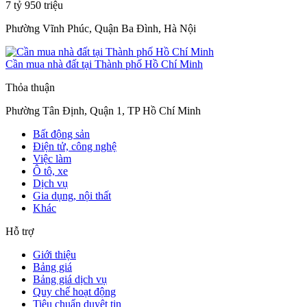
7 tỷ 950 triệu
Phường Vĩnh Phúc, Quận Ba Đình, Hà Nội
Cần mua nhà đất tại Thành phố Hồ Chí Minh
Thỏa thuận
Phường Tân Định, Quận 1, TP Hồ Chí Minh
Bất động sản
Điện tử, công nghệ
Việc làm
Ô tô, xe
Dịch vụ
Gia dụng, nội thất
Khác
Hỗ trợ
Giới thiệu
Bảng giá
Bảng giá dịch vụ
Quy chế hoạt động
Tiêu chuẩn duyệt tin