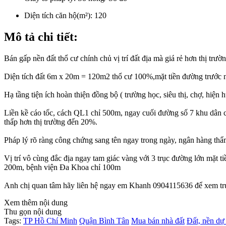
Diện tích căn hộ(m²):
120
Mô tả chi tiết:
Bán gấp nền đất thổ cư chính chủ vị trí đất địa mà giá rẻ hơn thị tr
Diện tích đất 6m x 20m = 120m2 thổ cư 100%,mặt tiền đường trước 
Hạ tầng tiện ích hoàn thiện đồng bộ ( trường học, siêu thị, chợ, hiện
Liền kề cáo tốc, cách QL1 chỉ 500m, ngay cuối đường số 7 khu dân cư
thấp hơn thị trường đến 20%.
Pháp lý rõ ràng công chứng sang tên ngay trong ngày, ngân hàng thẩ
Vị trí vô cùng đắc địa ngay tam giác vàng với 3 trục đường lớn m
200m, bệnh viện Đa Khoa chỉ 100m
Anh chị quan tâm hãy liên hệ ngay em Khanh 0904115636 để xem trực 
Xem thêm nội dung
Thu gọn nội dung
Tags:
TP Hồ Chí Minh
Quận Bình Tân
Mua bán nhà đất
Đất, nền dự