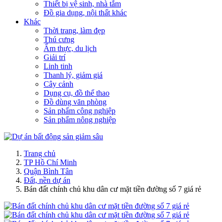
Thiết bị vệ sinh, nhà tắm
Đồ gia dụng, nội thất khác
Khác
Thời trang, làm đẹp
Thú cưng
Ẩm thực, du lịch
Giải trí
Linh tinh
Thanh lý, giảm giá
Cây cảnh
Dụng cụ, đồ thể thao
Đồ dùng văn phòng
Sản phẩm công nghiệp
Sản phẩm nông nghiệp
Trang chủ
TP Hồ Chí Minh
Quận Bình Tân
Đất, nền dự án
Bán đất chính chủ khu dân cư mặt tiền đường số 7 giá rẻ