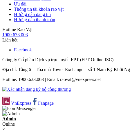
Ưu đãi
Thông tin tài khoản rao vặt
Hướng dẫn đăng tin
Hướng dẫn thanh toán
Hotline Rao Vặt
1900.633.003
Liên kết
Facebook
Công ty Cổ phần Dịch vụ trực tuyến FPT (FPT Online JSC)
Địa chỉ: Tầng 6 – Tòa nhà Tower Exchange – số 1 Nam Kỳ Khởi N
Hotline: 1900.633.003 | Email: raovat@vnexpress.net
VnExpress
Fanpage
Admin
Online
×