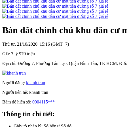
Bán đất chính chủ khu dân cư mặ
Thứ tư, 21/10/2020, 15:16 (GMT+7)
Giá:
3 tỷ 970 triệu
Địa chỉ:
Đường 7, Phường Tân Tạo, Quận Bình Tân, TP. HCM, Đườ
Người đăng:
khanh tran
Người liên hệ:
khanh tran
Bấm để hiện số:
0904115***
Thông tin chi tiết:
Giấy tờ pháp lý:
Sổ hồng/ Sổ đỏ