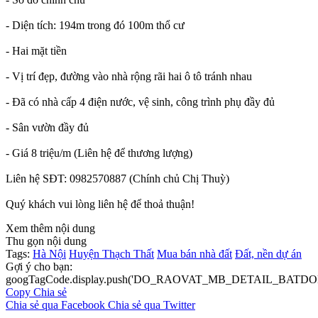
- Diện tích: 194m trong đó 100m thổ cư
- Hai mặt tiền
- Vị trí đẹp, đường vào nhà rộng rãi hai ô tô tránh nhau
- Đã có nhà cấp 4 điện nước, vệ sinh, công trình phụ đầy đủ
- Sân vườn đầy đủ
- Giá 8 triệu/m (Liên hệ để thương lượng)
Liên hệ SĐT: 0982570887 (Chính chủ Chị Thuỳ)
Quý khách vui lòng liên hệ để thoả thuận!
Xem thêm nội dung
Thu gọn nội dung
Tags:
Hà Nội
Huyện Thạch Thất
Mua bán nhà đất
Đất, nền dự án
Gợi ý cho bạn:
googTagCode.display.push('DO_RAOVAT_MB_DETAIL_BATDO
Copy
Chia sẻ
Chia sẻ qua Facebook
Chia sẻ qua Twitter