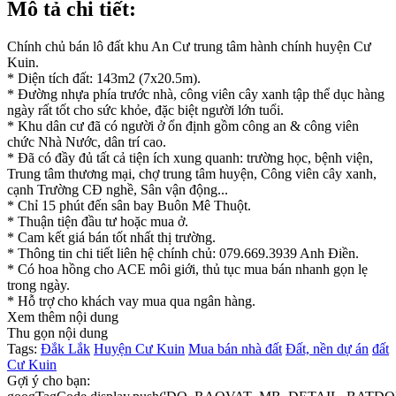
Mô tả chi tiết:
Chính chủ bán lô đất khu An Cư trung tâm hành chính huyện Cư
Kuin.
* Diện tích đất: 143m2 (7x20.5m).
* Đường nhựa phía trước nhà, công viên cây xanh tập thể dục hàng
ngày rất tốt cho sức khỏe, đặc biệt người lớn tuổi.
* Khu dân cư đã có người ở ổn định gồm công an & công viên
chức Nhà Nước, dân trí cao.
* Đã có đầy đủ tất cả tiện ích xung quanh: trường học, bệnh viện,
Trung tâm thương mại, chợ trung tâm huyện, Công viên cây xanh,
cạnh Trường CĐ nghề, Sân vận động...
* Chỉ 15 phút đến sân bay Buôn Mê Thuột.
* Thuận tiện đầu tư hoặc mua ở.
* Cam kết giá bán tốt nhất thị trường.
* Thông tin chi tiết liên hệ chính chủ: 079.669.3939 Anh Điền.
* Có hoa hồng cho ACE môi giới, thủ tục mua bán nhanh gọn lẹ
trong ngày.
* Hỗ trợ cho khách vay mua qua ngân hàng.
Xem thêm nội dung
Thu gọn nội dung
Tags:
Đắk Lắk
Huyện Cư Kuin
Mua bán nhà đất
Đất, nền dự án
đất
Cư Kuin
Gợi ý cho bạn: