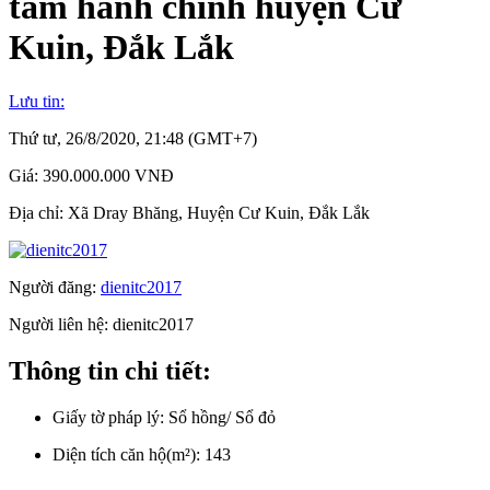
tâm hành chính huyện Cư
Kuin, Đắk Lắk
Lưu tin:
Thứ tư, 26/8/2020, 21:48 (GMT+7)
Giá:
390.000.000 VNĐ
Địa chỉ:
Xã Dray Bhăng, Huyện Cư Kuin, Đắk Lắk
Người đăng:
dienitc2017
Người liên hệ:
dienitc2017
Thông tin chi tiết:
Giấy tờ pháp lý:
Sổ hồng/ Sổ đỏ
Diện tích căn hộ(m²):
143