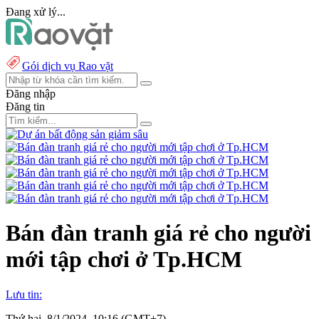
Đang xử lý...
Gói dịch vụ Rao vặt
Đăng nhập
Đăng tin
Bán đàn tranh giá rẻ cho người
mới tập chơi ở Tp.HCM
Lưu tin:
Thứ hai, 8/1/2024, 10:16 (GMT+7)