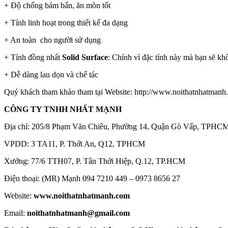
+ Độ chống bám bẩn, ăn mòn tốt
+ Tính linh hoạt trong thiết kế đa dạng
+ An toàn cho người sử dụng
+ Tính đồng nhất
Solid Surface
: Chính vì đặc tính này mà bạn sẽ k
+ Dễ dàng lau dọn và chế tác
Quý khách tham khảo tham tại Website: http://www.noithatnhatmanh
CÔNG TY TNHH NHẤT MẠNH
Địa chỉ: 205/8 Phạm Văn Chiêu, Phường 14, Quận Gò Vấp, TPHC
VPDD: 3 TA11, P. Thới An, Q12, TPHCM
Xưởng: 77/6 TTH07, P. Tân Thới Hiệp, Q.12, TP.HCM
Điện thoại: (MR) Mạnh 094 7210 449 – 0973 8656 27
Website:
www.noithatnhatmanh.com
Email:
noithatnhatmanh@gmail.com