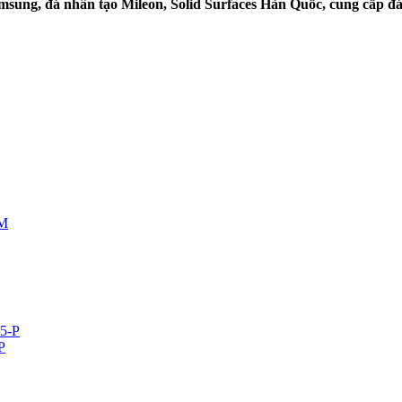
sung, đá nhân tạo Mileon, Solid Surfaces Hàn Quốc, cung cấp đ
P