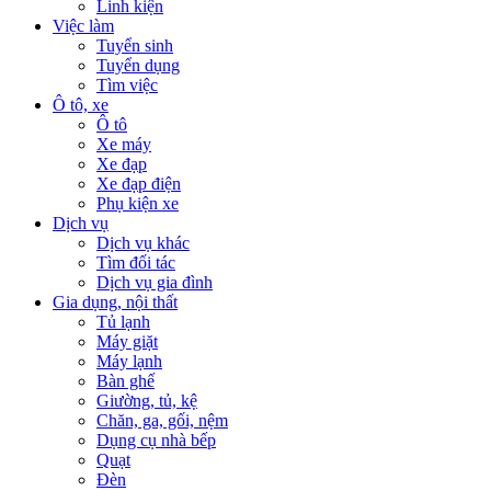
Linh kiện
Việc làm
Tuyển sinh
Tuyển dụng
Tìm việc
Ô tô, xe
Ô tô
Xe máy
Xe đạp
Xe đạp điện
Phụ kiện xe
Dịch vụ
Dịch vụ khác
Tìm đối tác
Dịch vụ gia đình
Gia dụng, nội thất
Tủ lạnh
Máy giặt
Máy lạnh
Bàn ghế
Giường, tủ, kệ
Chăn, ga, gối, nệm
Dụng cụ nhà bếp
Quạt
Đèn