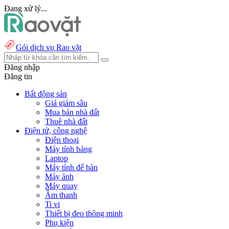
Đang xử lý...
Gói dịch vụ Rao vặt
Đăng nhập
Đăng tin
Bất động sản
Giá giảm sâu
Mua bán nhà đất
Thuê nhà đất
Điện tử, công nghệ
Điện thoại
Máy tính bảng
Laptop
Máy tính để bàn
Máy ảnh
Máy quay
Âm thanh
Ti vi
Thiết bị đeo thông minh
Phụ kiện