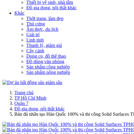
Thiết bị vệ sinh, nhà tắm
Đồ gia dụng, nội thất khác
Khác
Thời trang, làm đẹp
Thú cưng
Ẩm thực, du lịch
Giải trí
Linh tinh
Thanh lý, giảm giá
Cây cảnh
Dụng cụ, đồ thể thao
Đồ dùng văn phòng
Sản phẩm công nghiệp
Sản phẩm nông nghiệp
Trang chủ
TP Hồ Chí Minh
Quận 7
Đồ gia dụng, nội thất khác
Bán đá nhân tạo Hàn Quốc 100% và thi công Solid Surface