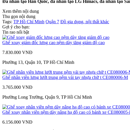
Đá nhân tạo Hàn Quốc, đá nhân tạo LG Himacs, đá nhân tạo Sam
Xem thêm nội dung
Thu gọn nội dung
Tags:
TP Hồ Chí Minh
Quận 7
Đồ gia dụng, nội thất khác
Gợi ý cho bạn:
Tin rao nổi bật
Ghế xoay giám đốc lưng cao nệm dày tăng giảm độ cao
7.830.000 VNĐ
Phường 13, Quận 10, TP Hồ Chí Minh
Ghế nhân viên lưng lưới trung nệm vải tay nhựa chữ t CE080006-M
3.765.000 VNĐ
Phường Long Trường, Quận 9, TP Hồ Chí Minh
Ghế xoay nhân viên nệm dày nâng hạ độ cao có bánh xe CE080005-
6.156.000 VNĐ