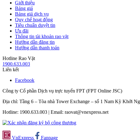
Giới thiệu
Bảng giá
Bảng giá dịch vụ
Quy chế hoạt động
Tiêu chuẩn duyệt tin
Ưu đãi
Thông tin tài khoản rao vặt
Hướng dẫn đăng tin
Hướng dẫn thanh toán
Hotline Rao Vặt
1900.633.003
Liên kết
Facebook
Công ty Cổ phần Dịch vụ trực tuyến FPT (FPT Online JSC)
Địa chỉ: Tầng 6 – Tòa nhà Tower Exchange – số 1 Nam Kỳ Khởi N
Hotline: 1900.633.003 | Email: raovat@vnexpress.net
VnExpress
Fanpage