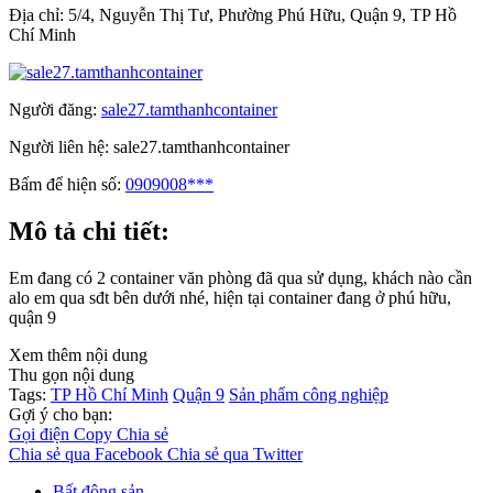
Địa chỉ:
5/4, Nguyễn Thị Tư, Phường Phú Hữu, Quận 9, TP Hồ
Chí Minh
Người đăng:
sale27.tamthanhcontainer
Người liên hệ:
sale27.tamthanhcontainer
Bấm để hiện số:
0909008***
Mô tả chi tiết:
Em đang có 2 container văn phòng đã qua sử dụng, khách nào cần
alo em qua sđt bên dưới nhé, hiện tại container đang ở phú hữu,
quận 9
Xem thêm nội dung
Thu gọn nội dung
Tags:
TP Hồ Chí Minh
Quận 9
Sản phẩm công nghiệp
Gợi ý cho bạn:
Gọi điện
Copy
Chia sẻ
Chia sẻ qua Facebook
Chia sẻ qua Twitter
Bất động sản