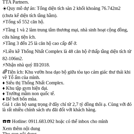
TTA Partners.
☀️Quy mô dự án: Tổng diện tích sàn 2 khối khoảng 76.742m2
(chưa kể diện tích tầng hầm).
⚡️Tổng số 552 căn hộ.
⚡️Tầng 1 và 2 làm trung tâm thương mại, nhà sinh hoạt cộng đồng,
cửa hàng tiện ích.
⚡️Tầng 3 đến 25 là căn hộ cao cấp để ở.
⚡️Liền kề Thống Nhất Complex là 48 căn hộ ở thấp tầng diện tích từ
82-106m2.
⚡️Nhận nhà quý III/2018.
🌈Tiện ích: Khu vườn hoa dạo bộ giữa tòa tạo cảm giác thư thái khi
về Tổ ấm của mình.
♦️ Siêu thị Thống Nhất Complex.
♦️ Khu tập gym hiện đại.
♦️ Trường mầm non quốc tế.
♦️ Bể bơi bốn mùa.
Giá 1 căn hộ sang trọng ở đây chỉ từ 2,7 tỷ đồng thôi ạ. Cùng với đó
là rất nhiều chính sách ưu đãi đối với khách hàng.
☎️☎️ Hotline: 0911.683.092 hoặc có thể inbox cho mình
Xem thêm nội dung
Thu gọn nội dung