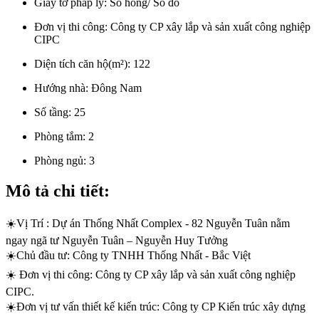
Giấy tờ pháp lý:
Sổ hồng/ Sổ đỏ
Đơn vị thi công:
Công ty CP xây lắp và sản xuất công nghiệp
CIPC
Diện tích căn hộ(m²):
122
Hướng nhà:
Đông Nam
Số tầng:
25
Phòng tắm:
2
Phòng ngủ:
3
Mô tả chi tiết:
☀️Vị Trí : Dự án Thống Nhất Complex - 82 Nguyễn Tuân nằm
ngay ngã tư Nguyễn Tuân – Nguyễn Huy Tưởng
☀️Chủ đầu tư: Công ty TNHH Thống Nhất - Bắc Việt
☀️ Đơn vị thi công: Công ty CP xây lắp và sản xuất công nghiệp
CIPC.
☀️Đơn vị tư vấn thiết kế kiến trúc: Công ty CP Kiến trúc xây dựng