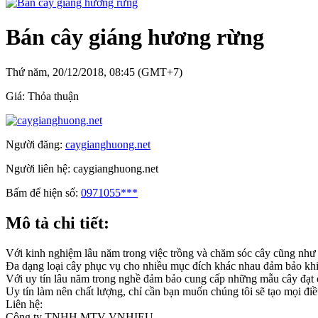
Bán cây giáng hương rừng
Thứ năm, 20/12/2018, 08:45 (GMT+7)
Giá:
Thỏa thuận
Người đăng:
caygianghuong.net
Người liên hệ:
caygianghuong.net
Bấm để hiện số:
0971055***
Mô tả chi tiết:
Với kinh nghiệm lâu năm trong việc trồng và chăm sóc cây cũng như 
Đa dạng loại cây phục vụ cho nhiều mục đích khác nhau đảm bảo khiế
Với uy tín lâu năm trong nghề đảm bảo cung cấp những mẫu cây đạt ch
Uy tín làm nên chất lượng, chỉ cần bạn muốn chúng tôi sẽ tạo mọi đi
Liên hệ:
Công ty TNHH MTV VNHIEU