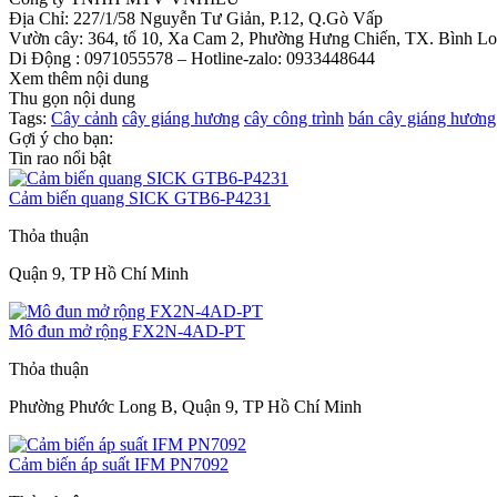
Địa Chỉ: 227/1/58 Nguyễn Tư Giản, P.12, Q.Gò Vấp
Vườn cây: 364, tổ 10, Xa Cam 2, Phường Hưng Chiến, TX. Bình Lo
Di Động : 0971055578 – Hotline-zalo: 0933448644
Xem thêm nội dung
Thu gọn nội dung
Tags:
Cây cảnh
cây giáng hương
cây công trình
bán cây giáng hương
Gợi ý cho bạn:
Tin rao nổi bật
Cảm biến quang SICK GTB6-P4231
Thỏa thuận
Quận 9, TP Hồ Chí Minh
Mô đun mở rộng FX2N-4AD-PT
Thỏa thuận
Phường Phước Long B, Quận 9, TP Hồ Chí Minh
Cảm biến áp suất IFM PN7092