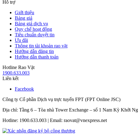
Hỗ trợ
Giới thiệu
Bảng giá
Bảng giá dịch vụ
Quy chế hoạt động
Tiêu chuẩn duyệt tin
Ưu đãi
Thông tin tài khoản rao vặt
Hướng dẫn đăng tin
Hướng dẫn thanh toán
Hotline Rao Vặt
1900.633.003
Liên kết
Facebook
Công ty Cổ phần Dịch vụ trực tuyến FPT (FPT Online JSC)
Địa chỉ: Tầng 6 – Tòa nhà Tower Exchange – số 1 Nam Kỳ Khởi N
Hotline: 1900.633.003 | Email: raovat@vnexpress.net