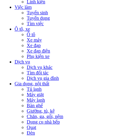
Linh kiện
Việc làm
Tuyển sinh
Tuyển dụng
Tìm việc
Ô tô, xe
Ô tô
Xe máy
Xe đạp
Xe đạp điện
Phụ kiện xe
Dịch vụ
Dịch vụ khác
Tìm đối tác
Dịch vụ gia đình
Gia dụng, nội thất
Tủ lạnh
Máy giặt
Máy lạnh
Bàn ghế
Giường, tủ, kệ
Chăn, ga, gối, nệm
Dụng cụ nhà bếp
Quạt
Đèn