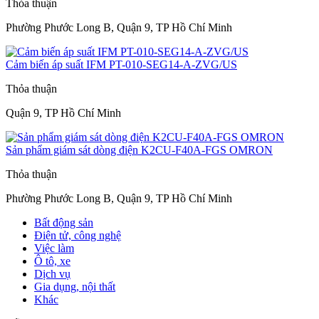
Thỏa thuận
Phường Phước Long B, Quận 9, TP Hồ Chí Minh
Cảm biến áp suất IFM PT-010-SEG14-A-ZVG/US
Thỏa thuận
Quận 9, TP Hồ Chí Minh
Sản phẩm giám sát dòng điện K2CU-F40A-FGS OMRON
Thỏa thuận
Phường Phước Long B, Quận 9, TP Hồ Chí Minh
Bất động sản
Điện tử, công nghệ
Việc làm
Ô tô, xe
Dịch vụ
Gia dụng, nội thất
Khác