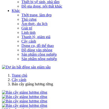
Thiết bị vệ sinh, nhà tắm
Đồ gia dụng, nội thất khác
Khác
Thời trang, làm đẹp
Thú cưng
Ẩm thực, du lịch
Giải trí
Linh tinh
Thanh lý, giảm giá
Cây cảnh
Dụng cụ, đồ thể thao
Đồ dùng văn phòng
Sản phẩm công nghiệp
Sản phẩm nông nghiệp
Trang chủ
Cây cảnh
Bán cây giáng hương rừng