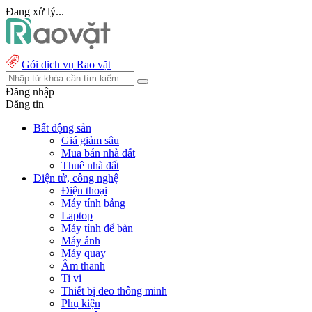
Đang xử lý...
Gói dịch vụ Rao vặt
Đăng nhập
Đăng tin
Bất động sản
Giá giảm sâu
Mua bán nhà đất
Thuê nhà đất
Điện tử, công nghệ
Điện thoại
Máy tính bảng
Laptop
Máy tính để bàn
Máy ảnh
Máy quay
Âm thanh
Ti vi
Thiết bị đeo thông minh
Phụ kiện