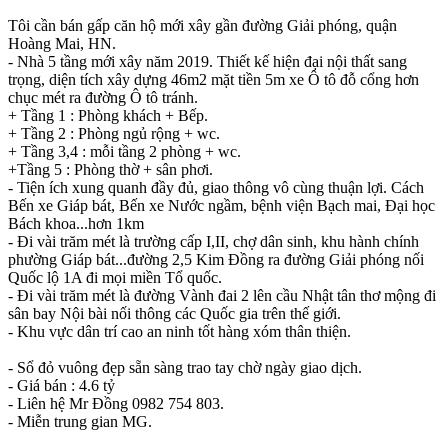
Tôi cần bán gấp căn hộ mới xây gần đường Giải phóng, quận
Hoàng Mai, HN.
- Nhà 5 tầng mới xây năm 2019. Thiết kế hiện đại nội thất sang
trọng, diện tích xây dựng 46m2 mặt tiền 5m xe Ô tô đỗ cổng hơn
chục mét ra đường Ô tô tránh.
+ Tầng 1 : Phòng khách + Bếp.
+ Tầng 2 : Phòng ngủ rộng + wc.
+ Tầng 3,4 : mỗi tầng 2 phòng + wc.
+Tầng 5 : Phòng thờ + sân phơi.
- Tiện ích xung quanh đầy đủ, giao thông vô cùng thuận lợi. Cách
Bến xe Giáp bát, Bến xe Nước ngầm, bệnh viện Bạch mai, Đại học
Bách khoa...hơn 1km
- Đi vài trăm mét là trường cấp I,II, chợ dân sinh, khu hành chính
phường Giáp bát...đường 2,5 Kim Đồng ra đường Giải phóng nối
Quốc lộ 1A đi mọi miền Tổ quốc.
- Đi vài trăm mét là đường Vành đai 2 lên cầu Nhật tân thơ mộng đi
sân bay Nội bài nối thông các Quốc gia trên thế giới.
- Khu vực dân trí cao an ninh tốt hàng xóm thân thiện.
- Sổ đỏ vuông đẹp sẵn sàng trao tay chờ ngày giao dịch.
- Giá bán : 4.6 tỷ
- Liên hệ Mr Đồng 0982 754 803.
- Miễn trung gian MG.