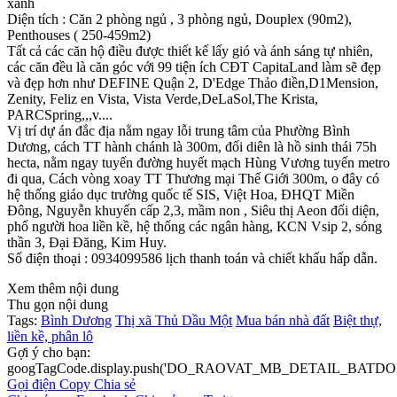
xanh
Diện tích : Căn 2 phòng ngủ , 3 phòng ngủ, Douplex (90m2),
Penthouses ( 250-459m2)
Tất cả các căn hộ điều được thiết kế lấy gió và ánh sáng tự nhiên,
các căn đều là căn góc với 99 tiện ích CĐT CapitaLand làm sẽ đẹp
và đẹp hơn như DEFINE Quận 2, D'Edge Thảo điền,D1Mension,
Zenity, Feliz en Vista, Vista Verde,DeLaSol,The Krista,
PARCSpring,,,v....
Vị trí dự án đắc địa nằm ngay lỗi trung tâm của Phường Bình
Dương, cách TT hành chánh là 300m, đối diên là hồ sinh thái 75h
hecta, nằm ngay tuyến đường huyết mạch Hùng Vương tuyến metro
đi qua, Cách vòng xoay TT Thương mại Thế Giới 300m, o đây có
hệ thống giáo dục trường quốc tế SIS, Việt Hoa, ĐHQT Miền
Đông, Nguyễn khuyến cấp 2,3, mầm non , Siêu thị Aeon đối diện,
phố người hoa liền kề, hệ thống các ngân hàng, KCN Vsip 2, sóng
thần 3, Đại Đăng, Kim Huy.
Số điện thoại : 0934099586 lịch thanh toán và chiết khấu hấp dẫn.
Xem thêm nội dung
Thu gọn nội dung
Tags:
Bình Dương
Thị xã Thủ Dầu Một
Mua bán nhà đất
Biệt thự,
liền kề, phân lô
Gợi ý cho bạn:
googTagCode.display.push('DO_RAOVAT_MB_DETAIL_BATDO
Gọi điện
Copy
Chia sẻ