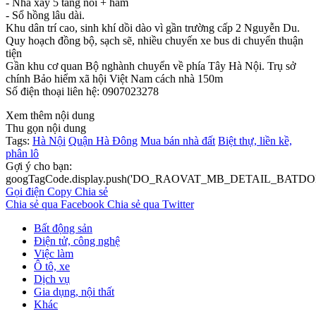
- Nhà xây 5 tầng nổi + hầm
- Sổ hồng lâu dài.
Khu dân trí cao, sinh khí dồi dào vì gần trường cấp 2 Nguyễn Du.
Quy hoạch đồng bộ, sạch sẽ, nhiều chuyến xe bus di chuyển thuận
tiện
Gần khu cơ quan Bộ nghành chuyển về phía Tây Hà Nội. Trụ sở
chính Bảo hiểm xã hội Việt Nam cách nhà 150m
Số điện thoại liên hệ: 0907023278
Xem thêm nội dung
Thu gọn nội dung
Tags:
Hà Nội
Quận Hà Đông
Mua bán nhà đất
Biệt thự, liền kề,
phân lô
Gợi ý cho bạn:
googTagCode.display.push('DO_RAOVAT_MB_DETAIL_BATDO
Gọi điện
Copy
Chia sẻ
Chia sẻ qua Facebook
Chia sẻ qua Twitter
Bất động sản
Điện tử, công nghệ
Việc làm
Ô tô, xe
Dịch vụ
Gia dụng, nội thất
Khác