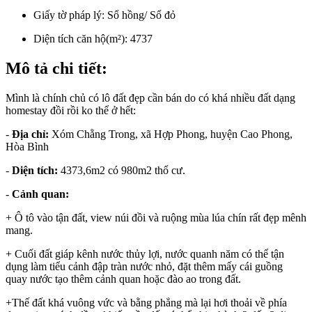
Giấy tờ pháp lý:
Sổ hồng/ Sổ đỏ
Diện tích căn hộ(m²):
4737
Mô tả chi tiết:
Mình là chính chủ có lô đất đẹp cần bán do có khá nhiều đất dạng
homestay đồi rồi ko thể ở hết:
-
Địa chỉ:
Xóm Chằng Trong, xã Hợp Phong, huyện Cao Phong,
Hòa Bình
-
Diện tích:
4373,6m2 có 980m2 thổ cư.
-
Cảnh quan:
+ Ô tô vào tận đất, view núi đồi và ruộng mùa lúa chín rất đẹp mênh
mang.
+ Cuối đất giáp kênh nước thủy lợi, nước quanh năm có thể tận
dụng làm tiểu cảnh đập tràn nước nhỏ, đặt thêm mấy cái guồng
quay nước tạo thêm cảnh quan hoặc đào ao trong đất.
+Thế đất khá vuông vức và bằng phẳng mà lại hơi thoải về phía