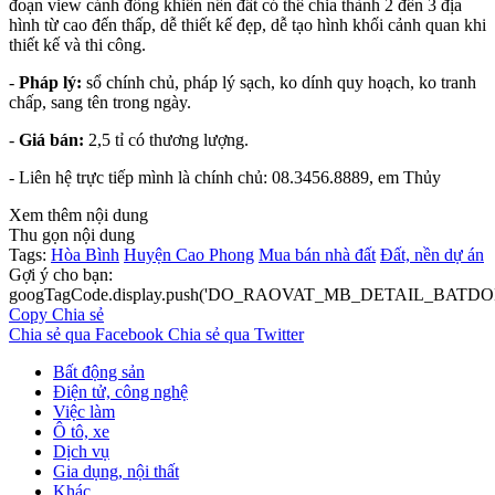
đoạn view cánh đồng khiến nền đất có thể chia thành 2 đến 3 địa
hình từ cao đến thấp, dễ thiết kế đẹp, dễ tạo hình khối cảnh quan khi
thiết kế và thi công.
-
Pháp lý:
sổ chính chủ, pháp lý sạch, ko dính quy hoạch, ko tranh
chấp, sang tên trong ngày.
-
Giá bán:
2,5 tỉ có thương lượng.
- Liên hệ trực tiếp mình là chính chủ: 08.3456.8889, em Thủy
Xem thêm nội dung
Thu gọn nội dung
Tags:
Hòa Bình
Huyện Cao Phong
Mua bán nhà đất
Đất, nền dự án
Gợi ý cho bạn:
googTagCode.display.push('DO_RAOVAT_MB_DETAIL_BATDO
Copy
Chia sẻ
Chia sẻ qua Facebook
Chia sẻ qua Twitter
Bất động sản
Điện tử, công nghệ
Việc làm
Ô tô, xe
Dịch vụ
Gia dụng, nội thất
Khác