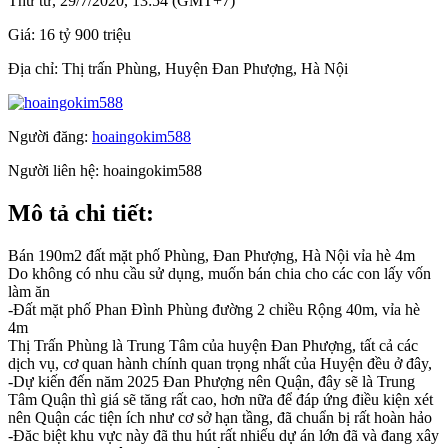
Thứ tư, 29/7/2020, 13:54 (GMT+7)
Giá:
16 tỷ 900 triệu
Địa chỉ:
Thị trấn Phùng, Huyện Đan Phượng, Hà Nội
Người đăng:
hoaingokim588
Người liên hệ:
hoaingokim588
Mô tả chi tiết:
Bán 190m2 đất mặt phố Phùng, Đan Phượng, Hà Nội vỉa hè 4m
Do không có nhu cầu sử dụng, muốn bán chia cho các con lấy vốn
làm ăn
-Đất mặt phố Phan Đình Phùng đường 2 chiều Rộng 40m, vỉa hè
4m
Thị Trấn Phùng là Trung Tâm của huyện Đan Phượng, tất cả các
dịch vụ, cơ quan hành chính quan trọng nhất của Huyện đều ở đây,
-Dự kiến đến năm 2025 Đan Phượng nên Quận, đây sẽ là Trung
Tâm Quận thì giá sẽ tăng rất cao, hơn nữa để đáp ứng điều kiện xét
nên Quận các tiện ích như cơ sở hạn tầng, đã chuẩn bị rất hoàn hảo
-Đăc biệt khu vực này đã thu hút rất nhiếu dự án lớn đã và đang xây