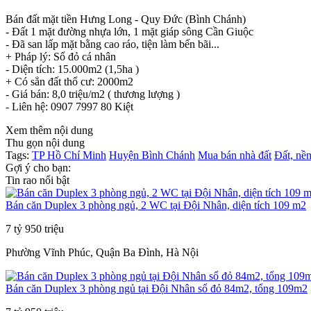
Bán đất mặt tiền Hưng Long - Quy Đức (Bình Chánh)
- Đất 1 mặt đường nhựa lớn, 1 mặt giáp sông Cần Giuộc
- Đã san lấp mặt bằng cao ráo, tiện làm bến bãi...
+ Pháp lý: Sổ đỏ cá nhân
- Diện tích: 15.000m2 (1,5ha )
+ Có sẳn đất thổ cư: 2000m2
- Giá bán: 8,0 triệu/m2 ( thương lượng )
- Liên hệ: 0907 7997 80 Kiệt
Xem thêm nội dung
Thu gọn nội dung
Tags:
TP Hồ Chí Minh
Huyện Bình Chánh
Mua bán nhà đất
Đất, nề
Gợi ý cho bạn:
Tin rao nổi bật
Bán căn Duplex 3 phòng ngủ, 2 WC tại Đội Nhân, diện tích 109 m2
7 tỷ 950 triệu
Phường Vĩnh Phúc, Quận Ba Đình, Hà Nội
Bán căn Duplex 3 phòng ngủ tại Đội Nhân sổ đỏ 84m2, tổng 109m2