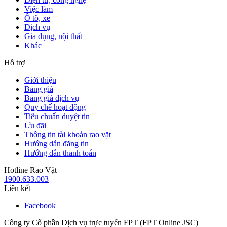
Việc làm
Ô tô, xe
Dịch vụ
Gia dụng, nội thất
Khác
Hỗ trợ
Giới thiệu
Bảng giá
Bảng giá dịch vụ
Quy chế hoạt động
Tiêu chuẩn duyệt tin
Ưu đãi
Thông tin tài khoản rao vặt
Hướng dẫn đăng tin
Hướng dẫn thanh toán
Hotline Rao Vặt
1900.633.003
Liên kết
Facebook
Công ty Cổ phần Dịch vụ trực tuyến FPT (FPT Online JSC)