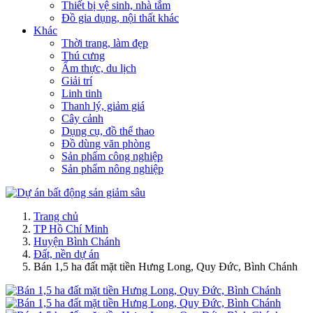
Thiết bị vệ sinh, nhà tắm
Đồ gia dụng, nội thất khác
Khác
Thời trang, làm đẹp
Thú cưng
Ẩm thực, du lịch
Giải trí
Linh tinh
Thanh lý, giảm giá
Cây cảnh
Dụng cụ, đồ thể thao
Đồ dùng văn phòng
Sản phẩm công nghiệp
Sản phẩm nông nghiệp
Trang chủ
TP Hồ Chí Minh
Huyện Bình Chánh
Đất, nền dự án
Bán 1,5 ha đất mặt tiền Hưng Long, Quy Đức, Bình Chánh