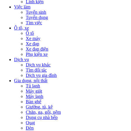
Linh kiện
Việc làm
Tuyển sinh
Tuyển dụng
Tìm việc
Ô tô, xe
Ô tô
Xe máy
Xe đạp
Xe đạp điện
Phụ kiện xe
Dịch vụ
Dịch vụ khác
Tìm đối tác
Dịch vụ gia đình
Gia dụng, nội thất
Tủ lạnh
Máy giặt
Máy lạnh
Bàn ghế
Giường, tủ, kệ
Chăn, ga, gối, nệm
Dụng cụ nhà bếp
Quạt
Đèn