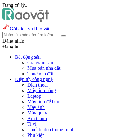
Đang xử lý...
Gói dịch vụ Rao vặt
Đăng nhập
Đăng tin
Bất động sản
Giá giảm sâu
Mua bán nhà đất
Thuê nhà đất
Điện tử, công nghệ
Điện thoại
Máy tính bảng
Laptop
Máy tính để bàn
Máy ảnh
Máy quay
Âm thanh
Ti vi
Thiết bị đeo thông minh
Phụ kiện