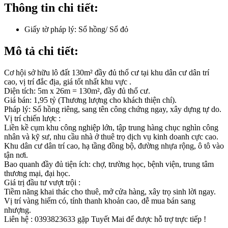
Thông tin chi tiết:
Giấy tờ pháp lý:
Sổ hồng/ Sổ đỏ
Mô tả chi tiết:
Cơ hội sở hữu lô đất 130m² đầy đủ thổ cư tại khu dân cư dân trí
cao, vị trí đắc địa, giá tốt nhất khu vực .
Diện tích: 5m x 26m = 130m², đầy đủ thổ cư.
Giá bán: 1,95 tỷ (Thương lượng cho khách thiện chí).
Pháp lý: Sổ hồng riêng, sang tên công chứng ngay, xây dựng tự do.
Vị trí chiến lược :
Liền kề cụm khu công nghiệp lớn, tập trung hàng chục nghìn công
nhân và kỹ sư, nhu cầu nhà ở thuê trọ dịch vụ kinh doanh cực cao.
Khu dân cư dân trí cao, hạ tầng đồng bộ, đường nhựa rộng, ô tô vào
tận nơi.
Bao quanh đầy đủ tiện ích: chợ, trường học, bệnh viện, trung tâm
thương mại, đại học.
Giá trị đầu tư vượt trội :
Tiềm năng khai thác cho thuê, mở cửa hàng, xây trọ sinh lời ngay.
Vị trí vàng hiếm có, tính thanh khoản cao, dễ mua bán sang
nhượng.
Liên hệ : 0393823633 gặp Tuyết Mai để được hỗ trợ trực tiếp !