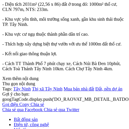
- Diện tích 2031m² (22,56 x 86) đất ở trong đó: 1000m² thổ cư,
CLN 797m, NTS: 233m.
- Khu vực yên tĩnh, môi trường sống xanh, gần khu sinh thái thuộc
TP. Tây Ninh.
- Khu vực cư ngụ thuộc thành phần dân trí cao.
- Thích hợp xây dựng biệt thự vườn với ưu thế 1000m đất thổ cư.
- Kết nối giao thông thuận lợi.
- Cách TT Thành Phố 7 phút chạy xe, Cách Núi Bà Đen 10phút,
Cách Toà Thánh Tây Ninh 10km. Cách Chợ Tây Ninh 4km.
Xem thêm nội dung
Thu gọn nội dung
Tags:
Tây Ninh
Thị xã Tây Ninh
Mua bán nhà đất
Đất, nền dự án
Gợi ý cho bạn:
googTagCode.display.push('DO_RAOVAT_MB_DETAIL_BATDO
Gọi điện
Copy
Chia sẻ
Chia sẻ qua Facebook
Chia sẻ qua Twitter
Bất động sản
Điện tử, công nghệ