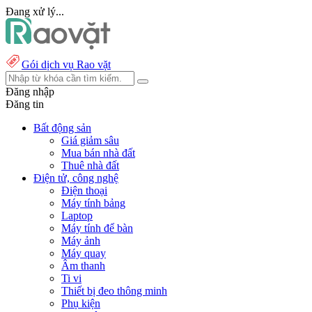
Đang xử lý...
Gói dịch vụ Rao vặt
Đăng nhập
Đăng tin
Bất động sản
Giá giảm sâu
Mua bán nhà đất
Thuê nhà đất
Điện tử, công nghệ
Điện thoại
Máy tính bảng
Laptop
Máy tính để bàn
Máy ảnh
Máy quay
Âm thanh
Ti vi
Thiết bị đeo thông minh
Phụ kiện