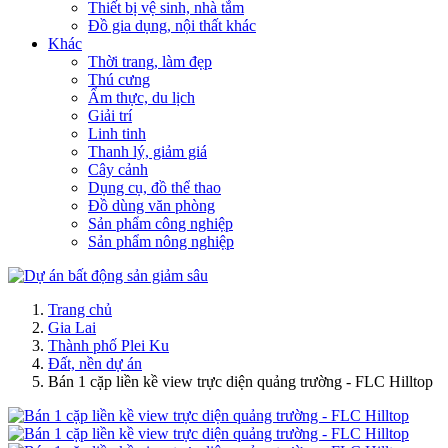
Thiết bị vệ sinh, nhà tắm
Đồ gia dụng, nội thất khác
Khác
Thời trang, làm đẹp
Thú cưng
Ẩm thực, du lịch
Giải trí
Linh tinh
Thanh lý, giảm giá
Cây cảnh
Dụng cụ, đồ thể thao
Đồ dùng văn phòng
Sản phẩm công nghiệp
Sản phẩm nông nghiệp
Trang chủ
Gia Lai
Thành phố Plei Ku
Đất, nền dự án
Bán 1 cặp liền kề view trực diện quảng trường - FLC Hilltop