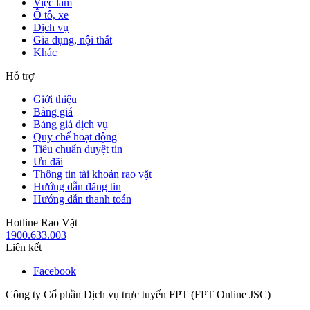
Việc làm
Ô tô, xe
Dịch vụ
Gia dụng, nội thất
Khác
Hỗ trợ
Giới thiệu
Bảng giá
Bảng giá dịch vụ
Quy chế hoạt động
Tiêu chuẩn duyệt tin
Ưu đãi
Thông tin tài khoản rao vặt
Hướng dẫn đăng tin
Hướng dẫn thanh toán
Hotline Rao Vặt
1900.633.003
Liên kết
Facebook
Công ty Cổ phần Dịch vụ trực tuyến FPT (FPT Online JSC)