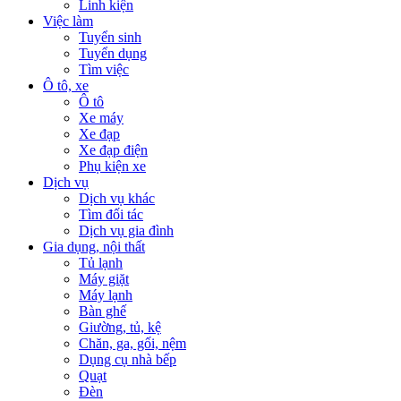
Linh kiện
Việc làm
Tuyển sinh
Tuyển dụng
Tìm việc
Ô tô, xe
Ô tô
Xe máy
Xe đạp
Xe đạp điện
Phụ kiện xe
Dịch vụ
Dịch vụ khác
Tìm đối tác
Dịch vụ gia đình
Gia dụng, nội thất
Tủ lạnh
Máy giặt
Máy lạnh
Bàn ghế
Giường, tủ, kệ
Chăn, ga, gối, nệm
Dụng cụ nhà bếp
Quạt
Đèn