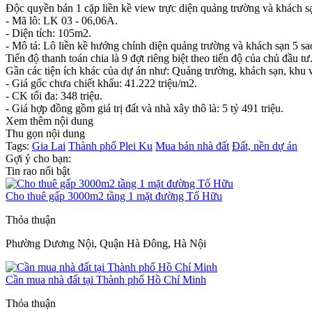
Độc quyền bán 1 cặp liền kề view trực diện quảng trường và khách sạ
- Mã lô: LK 03 - 06,06A.
- Diện tích: 105m2.
- Mô tả: Lô liền kề hướng chính diện quảng trường và khách sạn 5 sa
Tiến độ thanh toán chia là 9 đợt riêng biệt theo tiến độ của chủ đầu tư
Gần các tiện ích khác của dự án như: Quảng trường, khách sạn, khu vu
- Giá gốc chưa chiết khấu: 41.222 triệu/m2.
- CK tối đa: 348 triệu.
- Giá hợp đồng gồm giá trị đất và nhà xây thô là: 5 tỷ 491 triệu.
Xem thêm nội dung
Thu gọn nội dung
Tags:
Gia Lai
Thành phố Plei Ku
Mua bán nhà đất
Đất, nền dự án
Gợi ý cho bạn:
Tin rao nổi bật
Cho thuê gấp 3000m2 tầng 1 mặt đường Tố Hữu
Thỏa thuận
Phường Dương Nội, Quận Hà Đông, Hà Nội
Cần mua nhà đất tại Thành phố Hồ Chí Minh
Thỏa thuận