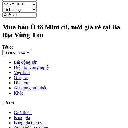
Mua bán Ô tô Mini cũ, mới giá rẻ tại Bà
Rịa Vũng Tàu
Tất cả
Bất động sản
Điện tử, công nghệ
Việc làm
Ô tô, xe
Dịch vụ
Gia dụng, nội thất
Khác
Hỗ trợ
Giới thiệu
Bảng giá
Bảng giá dịch vụ
Quy chế hoạt động