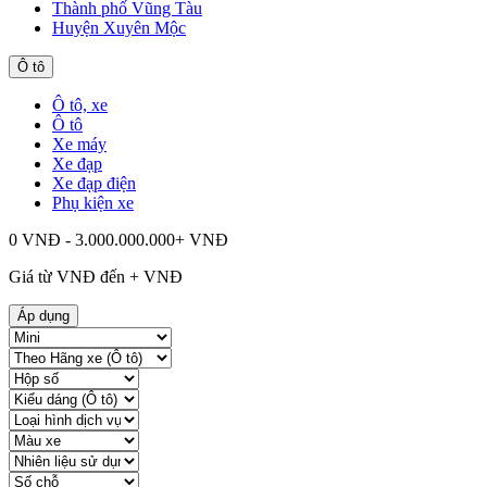
Thành phố Vũng Tàu
Huyện Xuyên Mộc
Ô tô
Ô tô, xe
Ô tô
Xe máy
Xe đạp
Xe đạp điện
Phụ kiện xe
0 VNĐ - 3.000.000.000+ VNĐ
Giá từ
VNĐ đến
+
VNĐ
Áp dụng