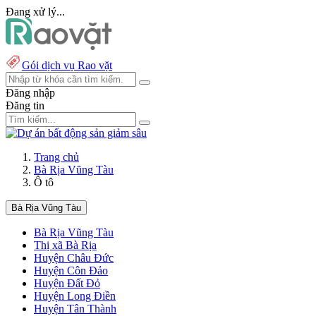
Đang xử lý...
Gói dịch vụ Rao vặt
Đăng nhập
Đăng tin
Trang chủ
Bà Rịa Vũng Tàu
Ô tô
Bà Rịa Vũng Tàu
Bà Rịa Vũng Tàu
Thị xã Bà Rịa
Huyện Châu Đức
Huyện Côn Đảo
Huyện Đất Đỏ
Huyện Long Điền
Huyện Tân Thành