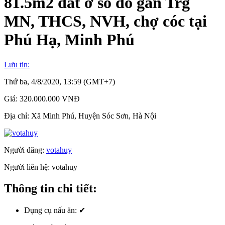
81.5m2 đất ở sổ đỏ gần Trg
MN, THCS, NVH, chợ cóc tại
Phú Hạ, Minh Phú
Lưu tin:
Thứ ba, 4/8/2020, 13:59 (GMT+7)
Giá:
320.000.000 VNĐ
Địa chỉ:
Xã Minh Phú, Huyện Sóc Sơn, Hà Nội
Người đăng:
votahuy
Người liên hệ:
votahuy
Thông tin chi tiết:
Dụng cụ nấu ăn:
✔