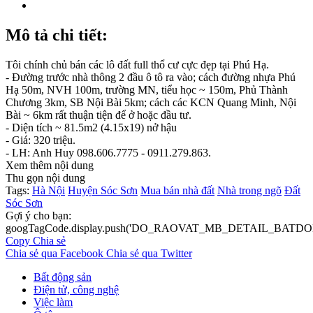
Mô tả chi tiết:
Tôi chính chủ bán các lô đất full thổ cư cực đẹp tại Phú Hạ.
- Đường trước nhà thông 2 đầu ô tô ra vào; cách đường nhựa Phú
Hạ 50m, NVH 100m, trường MN, tiểu học ~ 150m, Phủ Thành
Chương 3km, SB Nội Bài 5km; cách các KCN Quang Minh, Nội
Bài ~ 6km rất thuận tiện để ở hoặc đầu tư.
- Diện tích ~ 81.5m2 (4.15x19) nở hậu
- Giá: 320 triệu.
- LH: Anh Huy 098.606.7775 - 0911.279.863.
Xem thêm nội dung
Thu gọn nội dung
Tags:
Hà Nội
Huyện Sóc Sơn
Mua bán nhà đất
Nhà trong ngõ
Đất
Sóc Sơn
Gợi ý cho bạn:
googTagCode.display.push('DO_RAOVAT_MB_DETAIL_BATDO
Copy
Chia sẻ
Chia sẻ qua Facebook
Chia sẻ qua Twitter
Bất động sản
Điện tử, công nghệ
Việc làm