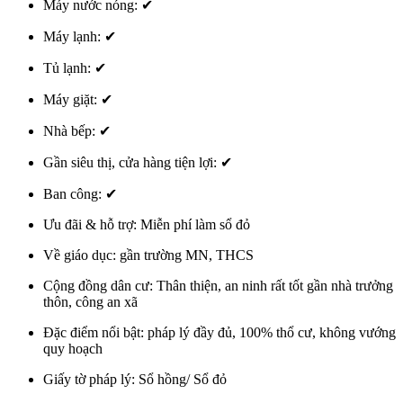
Máy nước nóng:
✔
Máy lạnh:
✔
Tủ lạnh:
✔
Máy giặt:
✔
Nhà bếp:
✔
Gần siêu thị, cửa hàng tiện lợi:
✔
Ban công:
✔
Ưu đãi & hỗ trợ:
Miễn phí làm sổ đỏ
Về giáo dục:
gần trường MN, THCS
Cộng đồng dân cư:
Thân thiện, an ninh rất tốt gần nhà trưởng
thôn, công an xã
Đặc điểm nổi bật:
pháp lý đầy đủ, 100% thổ cư, không vướng
quy hoạch
Giấy tờ pháp lý:
Sổ hồng/ Sổ đỏ