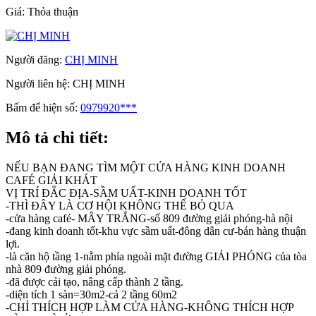
Giá:
Thỏa thuận
Người đăng:
CHỊ MINH
Người liên hệ:
CHỊ MINH
Bấm để hiện số:
0979920***
Mô tả chi tiết:
NẾU BẠN ĐANG TÌM MỘT CỬA HÀNG KINH DOANH
CAFÉ GIẢI KHÁT
VỊ TRÍ ĐẮC ĐỊA-SẦM UẤT-KINH DOANH TỐT
-THÌ ĐÂY LÀ CƠ HỘI KHÔNG THỂ BỎ QUA
-cửa hàng café- MÂY TRẮNG-số 809 đường giải phóng-hà nội
-đang kinh doanh tốt-khu vực sầm uất-đông dân cư-bán hàng thuận
lợi.
-là căn hộ tầng 1-nằm phía ngoài mặt đường GIẢI PHÓNG của tòa
nhà 809 đường giải phóng.
-đã được cải tạo, nâng cấp thành 2 tầng.
-diện tích 1 sàn=30m2-cả 2 tầng 60m2
-CHỈ THÍCH HỢP LÀM CỬA HÀNG-KHÔNG THÍCH HỢP