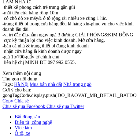
LÀM NHÀ Ở.
-thiết kế phong cách trẻ trung-gần gũi
-mặt tiền cửa hàng rộng 10m
-có chỗ đỗ xe máy& ô tô rộng rãi-nhiều xe cùng 1 lúc.
-trang thiết bị trong cửa hàng đều là hàng xịn-phục vụ cho việc kinh
doanh lâu dài.
-vị trí đắc địa-nằm ngay ngã 3 đường GIẢI PHÓNG&KIM ĐỒNG
-cực kỳ thuận lợi cho việc kinh doanh. Mở cửa hàng.
-bán cả nhà & trang thiết bị đang kinh doanh
-nhận cửa hàng là kinh doanh được ngay
-giá 1ty700-giấy tờ chính chủ.
-liên hệ chị MINH-ĐT 097 992 0555.
Xem thêm nội dung
Thu gọn nội dung
Tags:
Hà Nội
Mua bán nhà đất
Nhà trong ngõ
Gợi ý cho bạn:
googTagCode.display.push('DO_RAOVAT_MB_DETAIL_BATDO
Copy
Chia sẻ
Chia sẻ qua Facebook
Chia sẻ qua Twitter
Bất động sản
Điện tử, công nghệ
Việc làm
Ô tô, xe