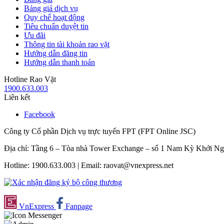
Bảng giá dịch vụ
Quy chế hoạt động
Tiêu chuẩn duyệt tin
Ưu đãi
Thông tin tài khoản rao vặt
Hướng dẫn đăng tin
Hướng dẫn thanh toán
Hotline Rao Vặt
1900.633.003
Liên kết
Facebook
Công ty Cổ phần Dịch vụ trực tuyến FPT (FPT Online JSC)
Địa chỉ: Tầng 6 – Tòa nhà Tower Exchange – số 1 Nam Kỳ Khởi N
Hotline: 1900.633.003 | Email: raovat@vnexpress.net
VnExpress
Fanpage