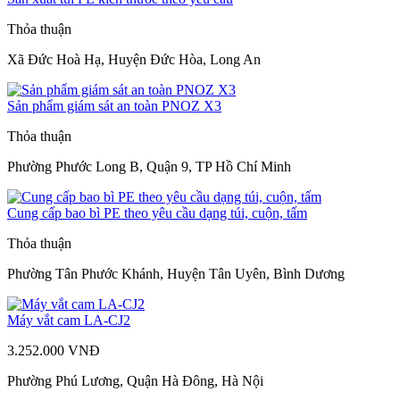
Thỏa thuận
Xã Đức Hoà Hạ, Huyện Đức Hòa, Long An
Sản phẩm giám sát an toàn PNOZ X3
Thỏa thuận
Phường Phước Long B, Quận 9, TP Hồ Chí Minh
Cung cấp bao bì PE theo yêu cầu dạng túi, cuộn, tấm
Thỏa thuận
Phường Tân Phước Khánh, Huyện Tân Uyên, Bình Dương
Máy vắt cam LA-CJ2
3.252.000 VNĐ
Phường Phú Lương, Quận Hà Đông, Hà Nội