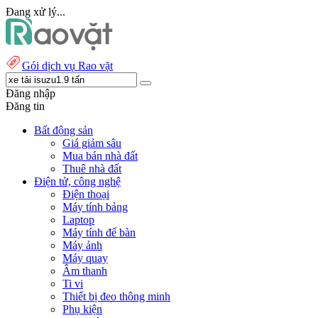
Đang xử lý...
Gói dịch vụ Rao vặt
Đăng nhập
Đăng tin
Bất động sản
Giá giảm sâu
Mua bán nhà đất
Thuê nhà đất
Điện tử, công nghệ
Điện thoại
Máy tính bảng
Laptop
Máy tính để bàn
Máy ảnh
Máy quay
Âm thanh
Ti vi
Thiết bị đeo thông minh
Phụ kiện