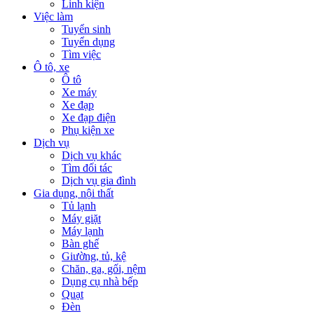
Linh kiện
Việc làm
Tuyển sinh
Tuyển dụng
Tìm việc
Ô tô, xe
Ô tô
Xe máy
Xe đạp
Xe đạp điện
Phụ kiện xe
Dịch vụ
Dịch vụ khác
Tìm đối tác
Dịch vụ gia đình
Gia dụng, nội thất
Tủ lạnh
Máy giặt
Máy lạnh
Bàn ghế
Giường, tủ, kệ
Chăn, ga, gối, nệm
Dụng cụ nhà bếp
Quạt
Đèn