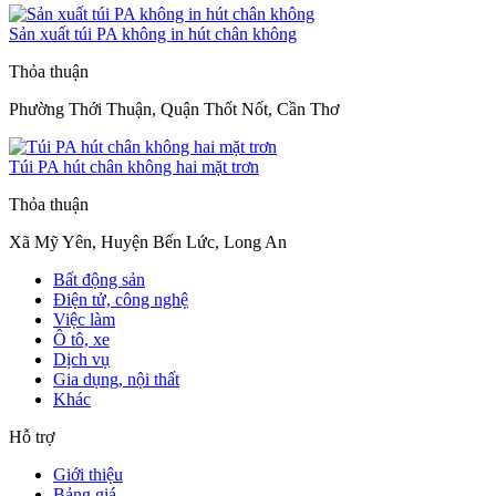
Sản xuất túi PA không in hút chân không
Thỏa thuận
Phường Thới Thuận, Quận Thốt Nốt, Cần Thơ
Túi PA hút chân không hai mặt trơn
Thỏa thuận
Xã Mỹ Yên, Huyện Bến Lức, Long An
Bất động sản
Điện tử, công nghệ
Việc làm
Ô tô, xe
Dịch vụ
Gia dụng, nội thất
Khác
Hỗ trợ
Giới thiệu
Bảng giá