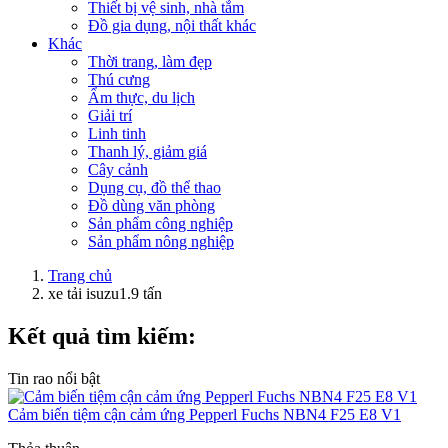
Thiết bị vệ sinh, nhà tắm
Đồ gia dụng, nội thất khác
Khác
Thời trang, làm đẹp
Thú cưng
Ẩm thực, du lịch
Giải trí
Linh tinh
Thanh lý, giảm giá
Cây cảnh
Dụng cụ, đồ thể thao
Đồ dùng văn phòng
Sản phẩm công nghiệp
Sản phẩm nông nghiệp
Trang chủ
xe tải isuzu1.9 tấn
Kết quả tìm kiếm:
Tin rao nổi bật
Cảm biến tiệm cận cảm ứng Pepperl Fuchs NBN4 F25 E8 V1