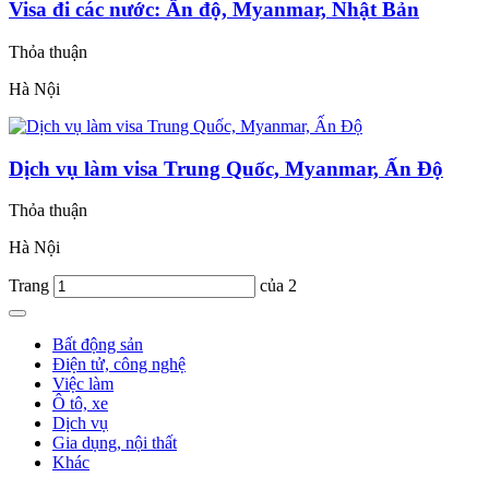
Visa đi các nước: Ấn độ, Myanmar, Nhật Bản
Thỏa thuận
Hà Nội
Dịch vụ làm visa Trung Quốc, Myanmar, Ấn Độ
Thỏa thuận
Hà Nội
Trang
của 2
Bất động sản
Điện tử, công nghệ
Việc làm
Ô tô, xe
Dịch vụ
Gia dụng, nội thất
Khác