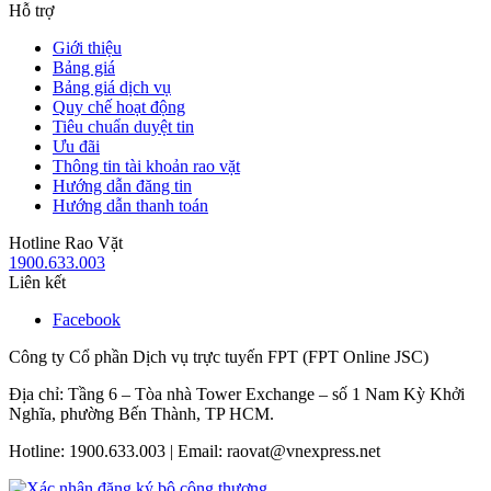
Hỗ trợ
Giới thiệu
Bảng giá
Bảng giá dịch vụ
Quy chế hoạt động
Tiêu chuẩn duyệt tin
Ưu đãi
Thông tin tài khoản rao vặt
Hướng dẫn đăng tin
Hướng dẫn thanh toán
Hotline Rao Vặt
1900.633.003
Liên kết
Facebook
Công ty Cổ phần Dịch vụ trực tuyến FPT (FPT Online JSC)
Địa chỉ: Tầng 6 – Tòa nhà Tower Exchange – số 1 Nam Kỳ Khởi
Nghĩa, phường Bến Thành, TP HCM.
Hotline: 1900.633.003 | Email: raovat@vnexpress.net