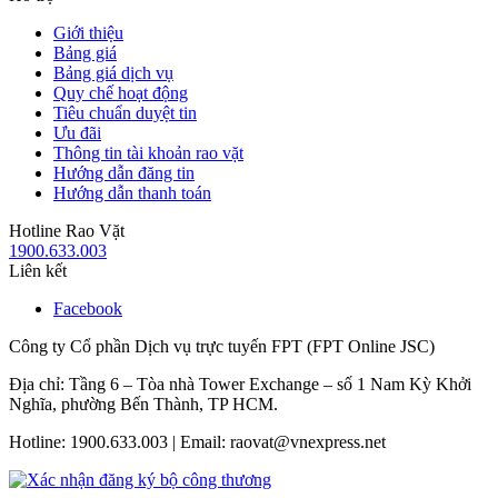
Giới thiệu
Bảng giá
Bảng giá dịch vụ
Quy chế hoạt động
Tiêu chuẩn duyệt tin
Ưu đãi
Thông tin tài khoản rao vặt
Hướng dẫn đăng tin
Hướng dẫn thanh toán
Hotline Rao Vặt
1900.633.003
Liên kết
Facebook
Công ty Cổ phần Dịch vụ trực tuyến FPT (FPT Online JSC)
Địa chỉ: Tầng 6 – Tòa nhà Tower Exchange – số 1 Nam Kỳ Khởi
Nghĩa, phường Bến Thành, TP HCM.
Hotline: 1900.633.003 | Email: raovat@vnexpress.net