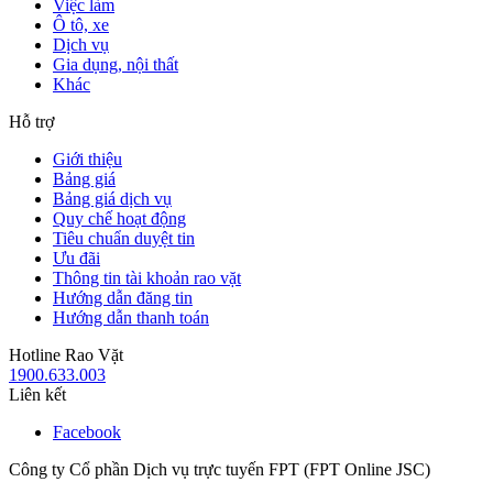
Việc làm
Ô tô, xe
Dịch vụ
Gia dụng, nội thất
Khác
Hỗ trợ
Giới thiệu
Bảng giá
Bảng giá dịch vụ
Quy chế hoạt động
Tiêu chuẩn duyệt tin
Ưu đãi
Thông tin tài khoản rao vặt
Hướng dẫn đăng tin
Hướng dẫn thanh toán
Hotline Rao Vặt
1900.633.003
Liên kết
Facebook
Công ty Cổ phần Dịch vụ trực tuyến FPT (FPT Online JSC)