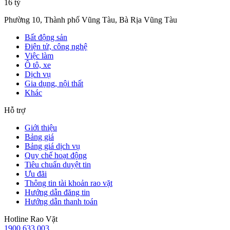
16 tỷ
Phường 10, Thành phố Vũng Tàu, Bà Rịa Vũng Tàu
Bất động sản
Điện tử, công nghệ
Việc làm
Ô tô, xe
Dịch vụ
Gia dụng, nội thất
Khác
Hỗ trợ
Giới thiệu
Bảng giá
Bảng giá dịch vụ
Quy chế hoạt động
Tiêu chuẩn duyệt tin
Ưu đãi
Thông tin tài khoản rao vặt
Hướng dẫn đăng tin
Hướng dẫn thanh toán
Hotline Rao Vặt
1900.633.003