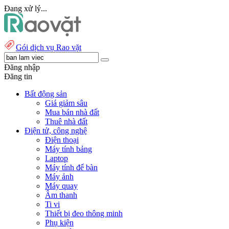
Đang xử lý...
Gói dịch vụ Rao vặt
Đăng nhập
Đăng tin
Bất động sản
Giá giảm sâu
Mua bán nhà đất
Thuê nhà đất
Điện tử, công nghệ
Điện thoại
Máy tính bảng
Laptop
Máy tính để bàn
Máy ảnh
Máy quay
Âm thanh
Ti vi
Thiết bị đeo thông minh
Phụ kiện