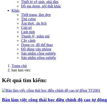
Thiết bị vệ sinh, nhà tắm
Đồ gia dụng, nội thất khác
Khác
Thời trang, làm đẹp
Thú cưng
Ẩm thực, du lịch
Giải trí
Linh tinh
Thanh lý, giảm giá
Cây cảnh
Dụng cụ, đồ thể thao
Đồ dùng văn phòng
Sản phẩm công nghiệp
Sản phẩm nông nghiệp
Trang chủ
ban lam viec
Kết quả tìm kiếm:
Bàn làm việc công thái học điều chỉnh độ cao tự độ