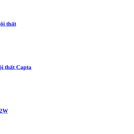
ội thất
i thất Capta
12W