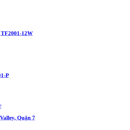
ại TF2001-12W
01-P
Valley, Quận 7