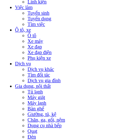
Linh kiện
Việc làm
Tuyển sinh
Tuyển dụng
Tìm việc
Ô tô, xe
Ô tô
Xe máy
Xe đạp
Xe đạp điện
Phụ kiện xe
Dịch vụ
Dịch vụ khác
Tìm đối tác
Dịch vụ gia đình
Gia dụng, nội thất
Tủ lạnh
Máy giặt
Máy lạnh
Bàn ghế
Giường, tủ, kệ
Chăn, ga, gối, nệm
Dụng cụ nhà bếp
Quạt
Đèn