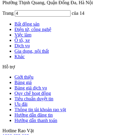
Phường Thịnh Quang, Quận Đống Đa, Hà Nội
Trang
của 14
Bất động sản
Điện tử, công nghệ
Việc làm
Ô tô, xe
Dịch vụ
Gia dụng, nội thất
Khác
Hỗ trợ
Giới thiệu
Bảng giá
Bảng giá dịch vụ
Quy chế hoạt động
Tiêu chuẩn duyệt tin
Ưu đãi
Thông tin tài khoản rao vặt
Hướng dẫn đăng tin
Hướng dẫn thanh toán
Hotline Rao Vặt