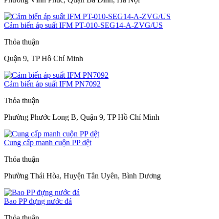
Cảm biến áp suất IFM PT-010-SEG14-A-ZVG/US
Thỏa thuận
Quận 9, TP Hồ Chí Minh
Cảm biến áp suất IFM PN7092
Thỏa thuận
Phường Phước Long B, Quận 9, TP Hồ Chí Minh
Cung cấp manh cuộn PP dệt
Thỏa thuận
Phường Thái Hòa, Huyện Tân Uyên, Bình Dương
Bao PP đựng nước đá
Thỏa thuận