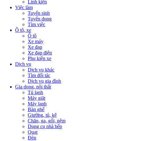
Linh kiện
Việc làm
Tuyển sinh
Tuyển dụng
Tìm việc
Ô tô, xe
Ô tô
Xe máy
Xe đạp
Xe đạp điện
Phụ kiện xe
Dịch vụ
Dịch vụ khác
Tìm đối tác
Dịch vụ gia đình
Gia dụng, nội thất
Tủ lạnh
Máy giặt
Máy lạnh
Bàn ghế
Giường, tủ, kệ
Chăn, ga, gối, nệm
Dụng cụ nhà bếp
Quạt
Đèn