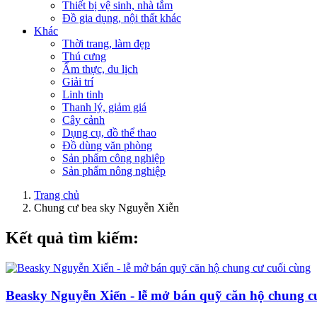
Thiết bị vệ sinh, nhà tắm
Đồ gia dụng, nội thất khác
Khác
Thời trang, làm đẹp
Thú cưng
Ẩm thực, du lịch
Giải trí
Linh tinh
Thanh lý, giảm giá
Cây cảnh
Dụng cụ, đồ thể thao
Đồ dùng văn phòng
Sản phẩm công nghiệp
Sản phẩm nông nghiệp
Trang chủ
Chung cư bea sky Nguyễn Xiễn
Kết quả tìm kiếm:
Beasky Nguyễn Xiển - lễ mở bán quỹ căn hộ chung c