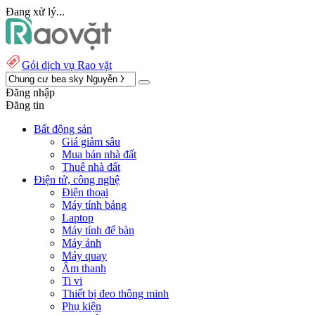
Đang xử lý...
Gói dịch vụ Rao vặt
Đăng nhập
Đăng tin
Bất động sản
Giá giảm sâu
Mua bán nhà đất
Thuê nhà đất
Điện tử, công nghệ
Điện thoại
Máy tính bảng
Laptop
Máy tính để bàn
Máy ảnh
Máy quay
Âm thanh
Ti vi
Thiết bị đeo thông minh
Phụ kiện