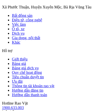
Xã Phước Thuận, Huyện Xuyên Mộc, Bà Rịa Vũng Tàu
Bất động sản
Điện tử, công nghệ
Việc làm
Ô tô, xe
Dịch vụ
Gia dụng, nội thất
Khác
Hỗ trợ
Giới thiệu
Bảng giá
Bảng giá dịch vụ
Quy chế hoạt động
Tiêu chuẩn duyệt tin
Ưu đãi
Thông tin tài khoản rao vặt
Hướng dẫn đăng tin
Hướng dẫn thanh toán
Hotline Rao Vặt
1900.633.003