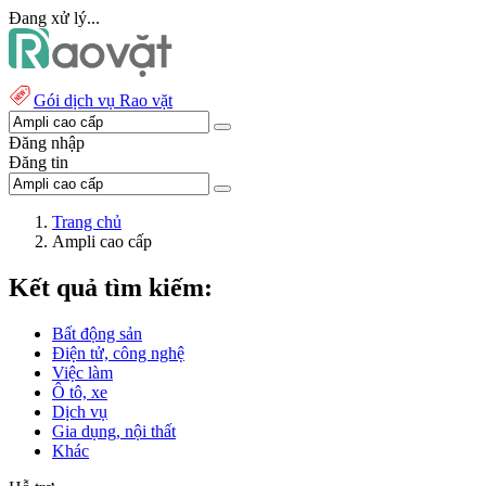
Đang xử lý...
Gói dịch vụ Rao vặt
Đăng nhập
Đăng tin
Trang chủ
Ampli cao cấp
Kết quả tìm kiếm:
Bất động sản
Điện tử, công nghệ
Việc làm
Ô tô, xe
Dịch vụ
Gia dụng, nội thất
Khác