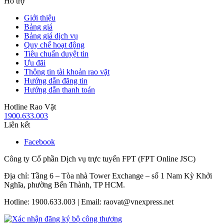
Hỗ trợ
Giới thiệu
Bảng giá
Bảng giá dịch vụ
Quy chế hoạt động
Tiêu chuẩn duyệt tin
Ưu đãi
Thông tin tài khoản rao vặt
Hướng dẫn đăng tin
Hướng dẫn thanh toán
Hotline Rao Vặt
1900.633.003
Liên kết
Facebook
Công ty Cổ phần Dịch vụ trực tuyến FPT (FPT Online JSC)
Địa chỉ: Tầng 6 – Tòa nhà Tower Exchange – số 1 Nam Kỳ Khởi
Nghĩa, phường Bến Thành, TP HCM.
Hotline: 1900.633.003 | Email: raovat@vnexpress.net