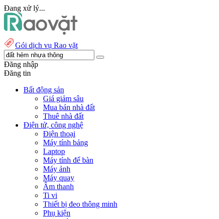
Đang xử lý...
Gói dịch vụ Rao vặt
Đăng nhập
Đăng tin
Bất động sản
Giá giảm sâu
Mua bán nhà đất
Thuê nhà đất
Điện tử, công nghệ
Điện thoại
Máy tính bảng
Laptop
Máy tính để bàn
Máy ảnh
Máy quay
Âm thanh
Ti vi
Thiết bị đeo thông minh
Phụ kiện