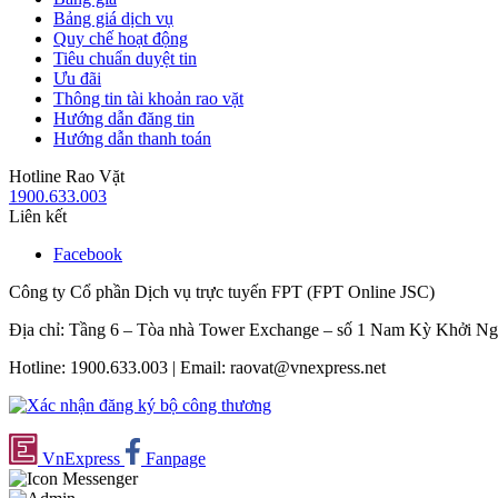
Bảng giá dịch vụ
Quy chế hoạt động
Tiêu chuẩn duyệt tin
Ưu đãi
Thông tin tài khoản rao vặt
Hướng dẫn đăng tin
Hướng dẫn thanh toán
Hotline Rao Vặt
1900.633.003
Liên kết
Facebook
Công ty Cổ phần Dịch vụ trực tuyến FPT (FPT Online JSC)
Địa chỉ: Tầng 6 – Tòa nhà Tower Exchange – số 1 Nam Kỳ Khởi N
Hotline: 1900.633.003 | Email: raovat@vnexpress.net
VnExpress
Fanpage