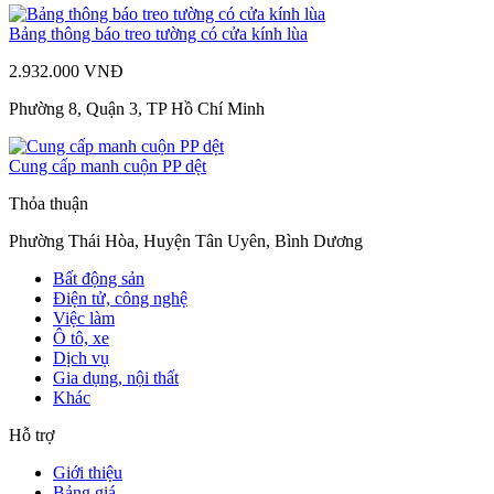
Bảng thông báo treo tường có cửa kính lùa
2.932.000 VNĐ
Phường 8, Quận 3, TP Hồ Chí Minh
Cung cấp manh cuộn PP dệt
Thỏa thuận
Phường Thái Hòa, Huyện Tân Uyên, Bình Dương
Bất động sản
Điện tử, công nghệ
Việc làm
Ô tô, xe
Dịch vụ
Gia dụng, nội thất
Khác
Hỗ trợ
Giới thiệu
Bảng giá