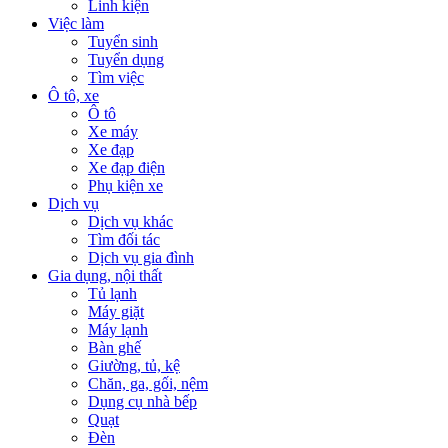
Linh kiện
Việc làm
Tuyển sinh
Tuyển dụng
Tìm việc
Ô tô, xe
Ô tô
Xe máy
Xe đạp
Xe đạp điện
Phụ kiện xe
Dịch vụ
Dịch vụ khác
Tìm đối tác
Dịch vụ gia đình
Gia dụng, nội thất
Tủ lạnh
Máy giặt
Máy lạnh
Bàn ghế
Giường, tủ, kệ
Chăn, ga, gối, nệm
Dụng cụ nhà bếp
Quạt
Đèn