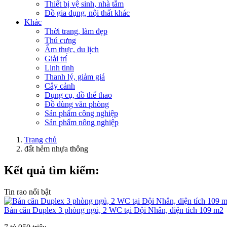
Thiết bị vệ sinh, nhà tắm
Đồ gia dụng, nội thất khác
Khác
Thời trang, làm đẹp
Thú cưng
Ẩm thực, du lịch
Giải trí
Linh tinh
Thanh lý, giảm giá
Cây cảnh
Dụng cụ, đồ thể thao
Đồ dùng văn phòng
Sản phẩm công nghiệp
Sản phẩm nông nghiệp
Trang chủ
đất hẻm nhựa thông
Kết quả tìm kiếm:
Tin rao nổi bật
Bán căn Duplex 3 phòng ngủ, 2 WC tại Đội Nhân, diện tích 109 m2