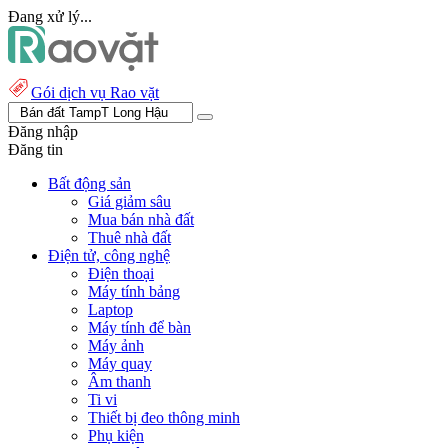
Đang xử lý...
Gói dịch vụ Rao vặt
Đăng nhập
Đăng tin
Bất động sản
Giá giảm sâu
Mua bán nhà đất
Thuê nhà đất
Điện tử, công nghệ
Điện thoại
Máy tính bảng
Laptop
Máy tính để bàn
Máy ảnh
Máy quay
Âm thanh
Ti vi
Thiết bị đeo thông minh
Phụ kiện