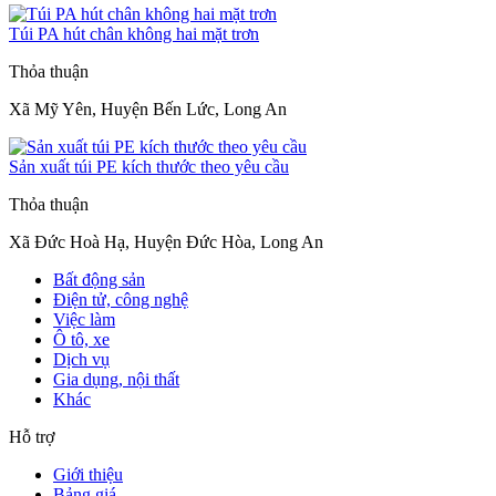
Túi PA hút chân không hai mặt trơn
Thỏa thuận
Xã Mỹ Yên, Huyện Bến Lức, Long An
Sản xuất túi PE kích thước theo yêu cầu
Thỏa thuận
Xã Đức Hoà Hạ, Huyện Đức Hòa, Long An
Bất động sản
Điện tử, công nghệ
Việc làm
Ô tô, xe
Dịch vụ
Gia dụng, nội thất
Khác
Hỗ trợ
Giới thiệu
Bảng giá