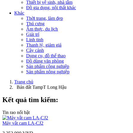
Thiết bị vệ sinh, nhà tắm
Đồ gia dụng, nội thất khác
Khác
Thời trang, làm đẹp
Thú cưng
Ẩm thực, du lịch
Giải trí
Linh tinh
Thanh lý, giảm giá
Cây cảnh
Dụng cụ, đồ thể thao
Đồ dùng văn phòng
Sản phẩm công nghiệp
Sản phẩm nông nghiệp
Trang chủ
Bán đất TampT Long Hậu
Kết quả tìm kiếm:
Tin rao nổi bật
Máy vắt cam LA-CJ2