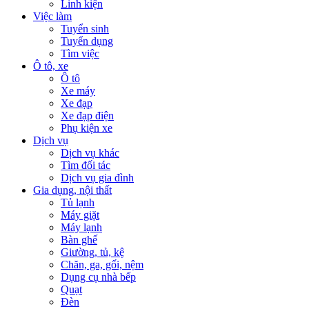
Linh kiện
Việc làm
Tuyển sinh
Tuyển dụng
Tìm việc
Ô tô, xe
Ô tô
Xe máy
Xe đạp
Xe đạp điện
Phụ kiện xe
Dịch vụ
Dịch vụ khác
Tìm đối tác
Dịch vụ gia đình
Gia dụng, nội thất
Tủ lạnh
Máy giặt
Máy lạnh
Bàn ghế
Giường, tủ, kệ
Chăn, ga, gối, nệm
Dụng cụ nhà bếp
Quạt
Đèn