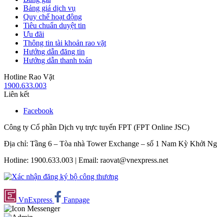
Bảng giá dịch vụ
Quy chế hoạt động
Tiêu chuẩn duyệt tin
Ưu đãi
Thông tin tài khoản rao vặt
Hướng dẫn đăng tin
Hướng dẫn thanh toán
Hotline Rao Vặt
1900.633.003
Liên kết
Facebook
Công ty Cổ phần Dịch vụ trực tuyến FPT (FPT Online JSC)
Địa chỉ: Tầng 6 – Tòa nhà Tower Exchange – số 1 Nam Kỳ Khởi N
Hotline: 1900.633.003 | Email: raovat@vnexpress.net
VnExpress
Fanpage