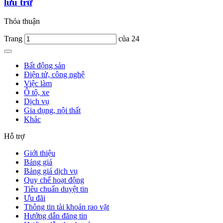
lưu trữ
Thỏa thuận
Trang
của 24
Bất động sản
Điện tử, công nghệ
Việc làm
Ô tô, xe
Dịch vụ
Gia dụng, nội thất
Khác
Hỗ trợ
Giới thiệu
Bảng giá
Bảng giá dịch vụ
Quy chế hoạt động
Tiêu chuẩn duyệt tin
Ưu đãi
Thông tin tài khoản rao vặt
Hướng dẫn đăng tin