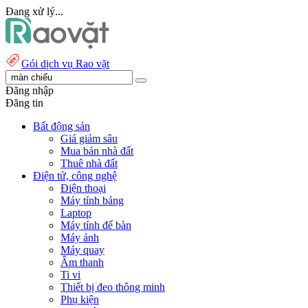
Đang xử lý...
Gói dịch vụ Rao vặt
Đăng nhập
Đăng tin
Bất động sản
Giá giảm sâu
Mua bán nhà đất
Thuê nhà đất
Điện tử, công nghệ
Điện thoại
Máy tính bảng
Laptop
Máy tính để bàn
Máy ảnh
Máy quay
Âm thanh
Ti vi
Thiết bị đeo thông minh
Phụ kiện