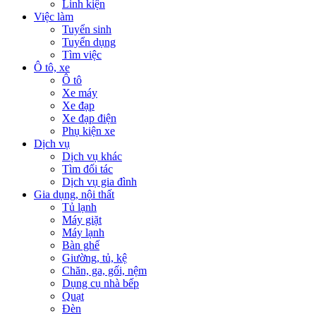
Linh kiện
Việc làm
Tuyển sinh
Tuyển dụng
Tìm việc
Ô tô, xe
Ô tô
Xe máy
Xe đạp
Xe đạp điện
Phụ kiện xe
Dịch vụ
Dịch vụ khác
Tìm đối tác
Dịch vụ gia đình
Gia dụng, nội thất
Tủ lạnh
Máy giặt
Máy lạnh
Bàn ghế
Giường, tủ, kệ
Chăn, ga, gối, nệm
Dụng cụ nhà bếp
Quạt
Đèn