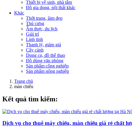
Thiết bị vệ sinh, nhà tắm
Đồ gia dụng, nội thất khác
Khác
Thời trang, làm đẹp
Thú cưng
Ẩm thực, du lịch
Giải trí
Linh tinh
Thanh lý, giảm giá
Cây cảnh
Dụng cụ, đồ thể thao
Đồ dùng văn phòng
Sản phẩm công nghiệp
Sản phẩm nông nghiệp
Trang chủ
màn chiếu
Kết quả tìm kiếm:
Dịch vụ cho thuê máy chiếu, màn chiếu giá rẻ chất lư