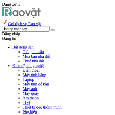
Đang xử lý...
Gói dịch vụ Rao vặt
Đăng nhập
Đăng tin
Bất động sản
Giá giảm sâu
Mua bán nhà đất
Thuê nhà đất
Điện tử, công nghệ
Điện thoại
Máy tính bảng
Laptop
Máy tính để bàn
Máy ảnh
Máy quay
Âm thanh
Ti vi
Thiết bị đeo thông minh
Phụ kiện