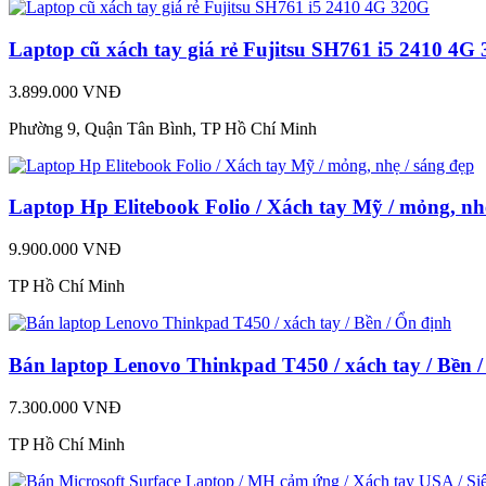
Laptop cũ xách tay giá rẻ Fujitsu SH761 i5 2410 4G
3.899.000 VNĐ
Phường 9, Quận Tân Bình, TP Hồ Chí Minh
Laptop Hp Elitebook Folio / Xách tay Mỹ / mỏng, nh
9.900.000 VNĐ
TP Hồ Chí Minh
Bán laptop Lenovo Thinkpad T450 / xách tay / Bền 
7.300.000 VNĐ
TP Hồ Chí Minh