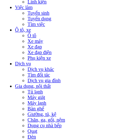
Linh kiện
Việc làm
Tuyển sinh
Tuyển dụng
Tìm việc
Ô tô, xe
Ô tô
Xe máy
Xe đạp
Xe đạp điện
Phụ kiện xe
Dịch vụ
Dịch vụ khác
Tìm đối tác
Dịch vụ gia đình
Gia dụng, nội thất
Tủ lạnh
Máy giặt
Máy lạnh
Bàn ghế
Giường, tủ, kệ
Chăn, ga, gối, nệm
Dụng cụ nhà bếp
Quạt
Đèn