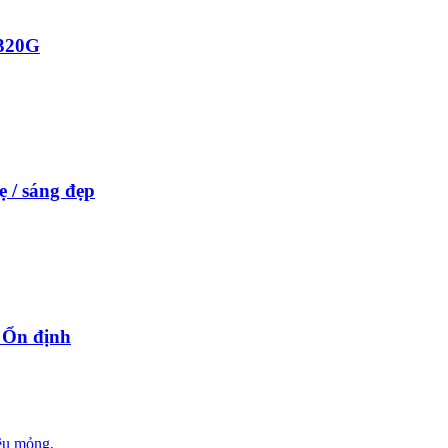
 320G
ẹ / sáng đẹp
/ Ổn định