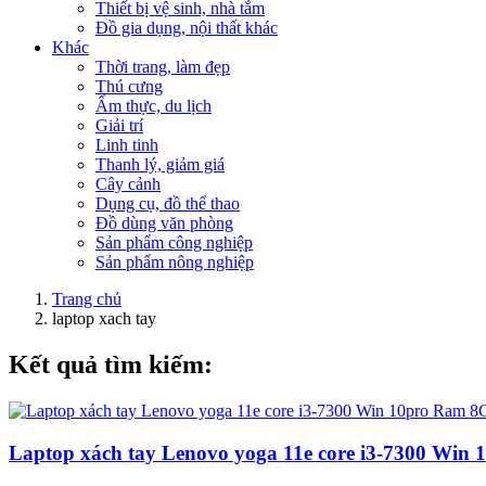
Thiết bị vệ sinh, nhà tắm
Đồ gia dụng, nội thất khác
Khác
Thời trang, làm đẹp
Thú cưng
Ẩm thực, du lịch
Giải trí
Linh tinh
Thanh lý, giảm giá
Cây cảnh
Dụng cụ, đồ thể thao
Đồ dùng văn phòng
Sản phẩm công nghiệp
Sản phẩm nông nghiệp
Trang chủ
laptop xach tay
Kết quả tìm kiếm:
Laptop xách tay Lenovo yoga 11e core i3-7300 Wi