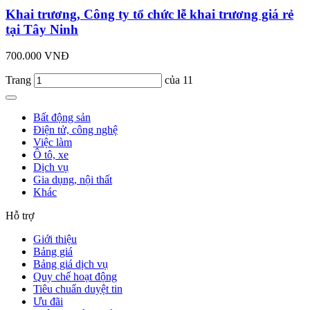
Khai trương, Công ty tổ chức lễ khai trương giá rẻ
tại Tây Ninh
700.000 VNĐ
Trang
của 11
Bất động sản
Điện tử, công nghệ
Việc làm
Ô tô, xe
Dịch vụ
Gia dụng, nội thất
Khác
Hỗ trợ
Giới thiệu
Bảng giá
Bảng giá dịch vụ
Quy chế hoạt động
Tiêu chuẩn duyệt tin
Ưu đãi