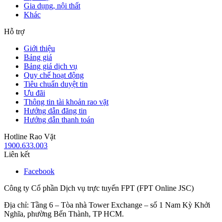
Gia dụng, nội thất
Khác
Hỗ trợ
Giới thiệu
Bảng giá
Bảng giá dịch vụ
Quy chế hoạt động
Tiêu chuẩn duyệt tin
Ưu đãi
Thông tin tài khoản rao vặt
Hướng dẫn đăng tin
Hướng dẫn thanh toán
Hotline Rao Vặt
1900.633.003
Liên kết
Facebook
Công ty Cổ phần Dịch vụ trực tuyến FPT (FPT Online JSC)
Địa chỉ: Tầng 6 – Tòa nhà Tower Exchange – số 1 Nam Kỳ Khởi
Nghĩa, phường Bến Thành, TP HCM.