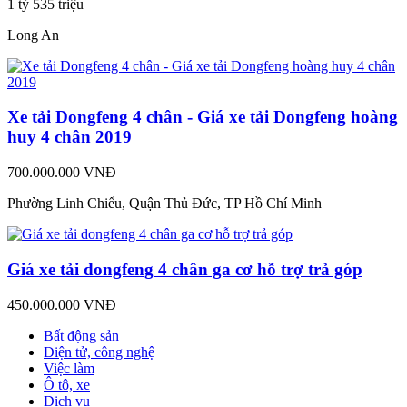
1 tỷ 535 triệu
Long An
Xe tải Dongfeng 4 chân - Giá xe tải Dongfeng hoàng
huy 4 chân 2019
700.000.000 VNĐ
Phường Linh Chiểu, Quận Thủ Đức, TP Hồ Chí Minh
Giá xe tải dongfeng 4 chân ga cơ hỗ trợ trả góp
450.000.000 VNĐ
Bất động sản
Điện tử, công nghệ
Việc làm
Ô tô, xe
Dịch vụ