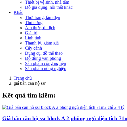
Thiết bị vệ sinh, nhà tắm
Đồ gia dụng, nội thất khác
Khác
Thời trang, làm đẹp
Thú cưng
Ẩm thực, du lịch
Giải trí
Linh tinh
Thanh lý, giảm giá
Cây cảnh
Dụng cụ, đồ thể thao
Đồ dùng văn phòng
Sản phẩm công nghiệp
Sản phẩm nông nghiệp
Trang chủ
giá bán căn hộ ssr
Kết quả tìm kiếm:
Giá bán căn hộ ssr block A 2 phòng ngủ diện tích 71m