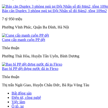
Bán căn Duplex 3 phòng ngủ tại Đội Nhân sổ đỏ 84m2, tổng 109m2
7 tỷ 950 triệu
Phường Vĩnh Phúc, Quận Ba Đình, Hà Nội
Cung cấp manh cuộn PP dệt
Thỏa thuận
Phường Thái Hòa, Huyện Tân Uyên, Bình Dương
Bao bì PP dệt đựng nước đá in Flexo
Thỏa thuận
Thị trấn Ngãi Giao, Huyện Châu Đức, Bà Rịa Vũng Tàu
Bất động sản
Điện tử, công nghệ
Việc làm
Ô tô, xe