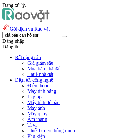
Đang xử lý...
Gói dịch vụ Rao vặt
Đăng nhập
Đăng tin
Bất động sản
Giá giảm sâu
Mua bán nhà đất
Thuê nhà đất
Điện tử, công nghệ
Điện thoại
Máy tính bảng
Laptop
Máy tính để bàn
Máy ảnh
Máy quay
Âm thanh
Ti vi
Thiết bị đeo thông minh
Phụ kiện