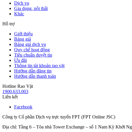
Dịch vụ
Gia dụng, nội thất
Khác
Hỗ trợ
Giới thiệu
Bảng giá
Bảng giá dịch vụ
Quy chế hoạt động
Tiêu chuẩn duyệt tin
Ưu đãi
Thông tin tài khoản rao vặt
Hướng dẫn đăng tin
Hướng dẫn thanh toán
Hotline Rao Vặt
1900.633.003
Liên kết
Facebook
Công ty Cổ phần Dịch vụ trực tuyến FPT (FPT Online JSC)
Địa chỉ: Tầng 6 – Tòa nhà Tower Exchange – số 1 Nam Kỳ Khởi N