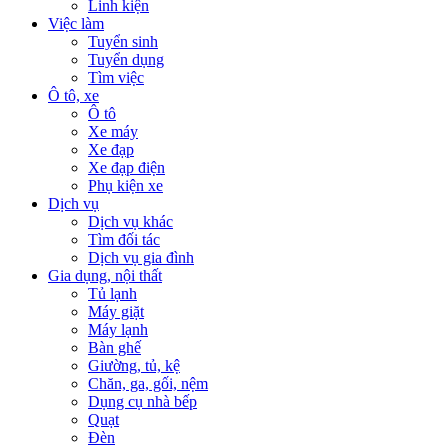
Linh kiện
Việc làm
Tuyển sinh
Tuyển dụng
Tìm việc
Ô tô, xe
Ô tô
Xe máy
Xe đạp
Xe đạp điện
Phụ kiện xe
Dịch vụ
Dịch vụ khác
Tìm đối tác
Dịch vụ gia đình
Gia dụng, nội thất
Tủ lạnh
Máy giặt
Máy lạnh
Bàn ghế
Giường, tủ, kệ
Chăn, ga, gối, nệm
Dụng cụ nhà bếp
Quạt
Đèn