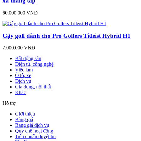
xa thẳng tắp
60.000.000 VNĐ
Gậy golf dành cho Pro Golfers Titleist Hybrid H1
7.000.000 VNĐ
Bất động sản
Điện tử, công nghệ
Việc làm
Ô tô, xe
Dịch vụ
Gia dụng, nội thất
Khác
Hỗ trợ
Giới thiệu
Bảng giá
Bảng giá dịch vụ
Quy chế hoạt động
Tiêu chuẩn duyệt tin