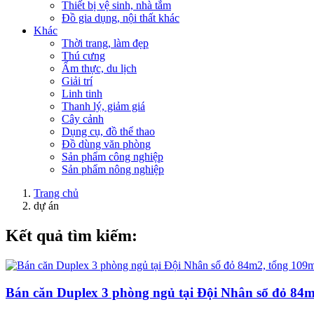
Thiết bị vệ sinh, nhà tắm
Đồ gia dụng, nội thất khác
Khác
Thời trang, làm đẹp
Thú cưng
Ẩm thực, du lịch
Giải trí
Linh tinh
Thanh lý, giảm giá
Cây cảnh
Dụng cụ, đồ thể thao
Đồ dùng văn phòng
Sản phẩm công nghiệp
Sản phẩm nông nghiệp
Trang chủ
dự án
Kết quả tìm kiếm:
Bán căn Duplex 3 phòng ngủ tại Đội Nhân sổ đỏ 84