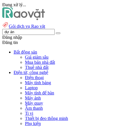
Đang xử lý...
Gói dịch vụ Rao vặt
Đăng nhập
Đăng tin
Bất động sản
Giá giảm sâu
Mua bán nhà đất
Thuê nhà đất
Điện tử, công nghệ
Điện thoại
Máy tính bảng
Laptop
Máy tính để bàn
Máy ảnh
Máy quay
Âm thanh
Ti vi
Thiết bị đeo thông minh
Phụ kiện