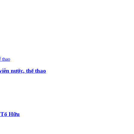
iên nước, thể thao
g Tố Hữu