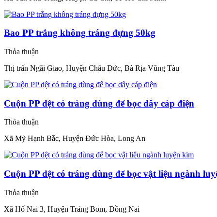
Bao PP trắng không tráng đựng 50kg
Thỏa thuận
Thị trấn Ngãi Giao, Huyện Châu Đức, Bà Rịa Vũng Tàu
Cuộn PP dệt có tráng dùng để bọc dây cáp điện
Thỏa thuận
Xã Mỹ Hạnh Bắc, Huyện Đức Hòa, Long An
Cuộn PP dệt có tráng dùng để bọc vật liệu ngành lu
Thỏa thuận
Xã Hố Nai 3, Huyện Trảng Bom, Đồng Nai