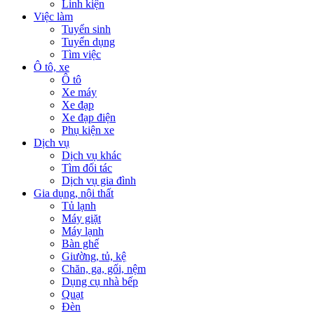
Linh kiện
Việc làm
Tuyển sinh
Tuyển dụng
Tìm việc
Ô tô, xe
Ô tô
Xe máy
Xe đạp
Xe đạp điện
Phụ kiện xe
Dịch vụ
Dịch vụ khác
Tìm đối tác
Dịch vụ gia đình
Gia dụng, nội thất
Tủ lạnh
Máy giặt
Máy lạnh
Bàn ghế
Giường, tủ, kệ
Chăn, ga, gối, nệm
Dụng cụ nhà bếp
Quạt
Đèn