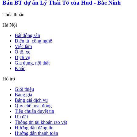
Bán BT dự án Lý Thái Tổ của Hud - Bắc Ninh
Thỏa thuận
Hà Nội
Bất động sản
Điện tử, công nghệ
Việc làm
Ô tô, xe
Dịch vụ
Gia dụng, nội thất
Khác
Hỗ trợ
Giới thiệu
Bảng giá
Bảng giá dịch vụ
Quy chế hoạt động
Tiêu chuẩn duyệt tin
Ưu đãi
Thông tin tài khoản rao vặt
Hướng dẫn đăng tin
Hướng dẫn thanh toán